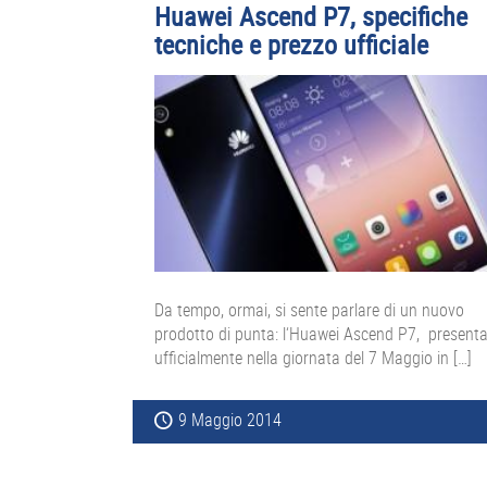
Huawei Ascend P7, specifiche
tecniche e prezzo ufficiale
Da tempo, ormai, si sente parlare di un nuovo
prodotto di punta: l‘Huawei Ascend P7, present
ufficialmente nella giornata del 7 Maggio in […]
9 Maggio 2014