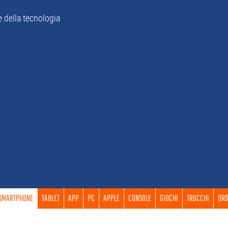
e della tecnologia
SMARTPHONE
TABLET
APP
PC
APPLE
CONSOLE
GIOCHI
TRUCCHI
DRO