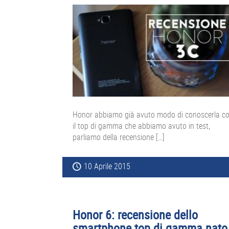
Honor abbiamo già avuto modo di conoscerla c
il top di gamma che abbiamo avuto in test,
parliamo della recensione […]
10 Aprile 2015
Honor 6: recensione dello
smartphone top di gamma nato