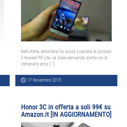
Nell’ultima settimana ho avuto il piacere di provare
il Huawei P8 Lite, se state pensando anche voi di
comprarlo ecco […]
17 Novembre 2015
Honor 3C in offerta a soli 99€ su
Amazon.it [IN AGGIORNAMENTO]