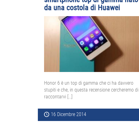
da una costola di Huawei
Honor 6 è un top di gamma che ci ha davvero
stupiti e che, in questa recensione cercheremo di
raccontarvi […]
16 Dicembre 2014