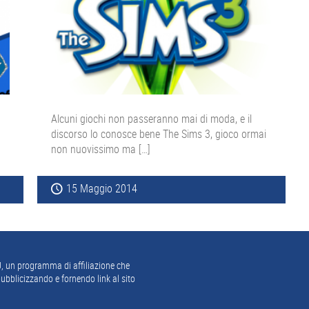
Alcuni giochi non passeranno mai di moda, e il
discorso lo conosce bene The Sims 3, gioco ormai
non nuovissimo ma […]
15 Maggio 2014
, un programma di affiliazione che
ubblicizzando e fornendo link al sito