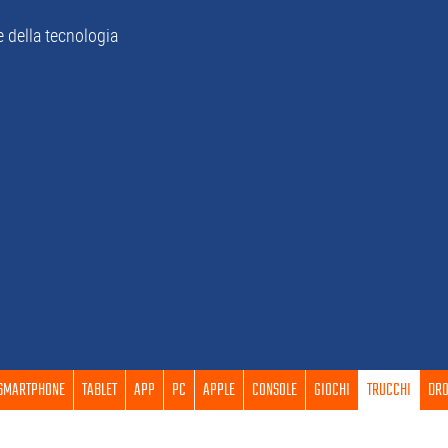
e della tecnologia
SMARTPHONE
TABLET
APP
PC
APPLE
CONSOLE
GIOCHI
TRUCCHI
DRO