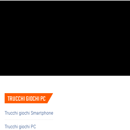
Barra
TRUCCHI GIOCHI PC
laterale
primaria
Trucchi giochi Smartphone
Trucchi giochi PC