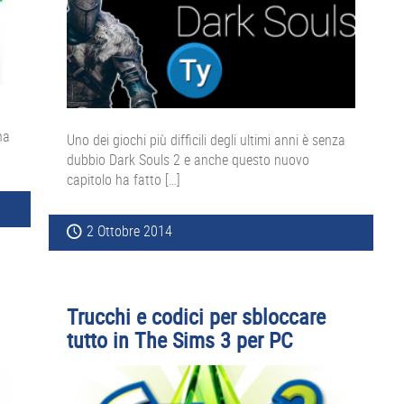
na
Uno dei giochi più difficili degli ultimi anni è senza
dubbio Dark Souls 2 e anche questo nuovo
capitolo ha fatto […]
2 Ottobre 2014
Trucchi e codici per sbloccare
tutto in The Sims 3 per PC