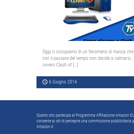
Oggi ci occupiamo di un fenomeno di massa che
con il passare del tempo non decide a calmarsi,
ovvero Clash of […]
6 Giugno 2014
Footer
Questo sito partecipa al Programma Affiliazione Amazon EU
consente ai siti di percepire una commissione pubblicitaria p
Amazon.it