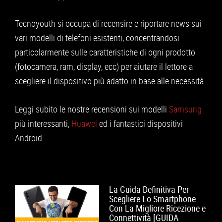
APPLE
Tecnoyouth si occupa di recensire e riportare news sui
CONSOLE
vari modelli di telefoni esistenti, concentrandosi
GIOCHI
particolarmente sulle caratteristiche di ogni prodotto
(fotocamera, ram, display, ecc) per aiutare il lettore a
TRUCCHI
scegliere il dispositivo più adatto in base alle necessità.
DRONI
STREAMING E TV
Leggi subito le nostre recensioni sui modelli
Samsung
più interessanti,
Huawei
ed i fantastici dispositivi
OFFERTE E TARIFFE
Android.
La Guida Definitiva Per
Scegliere Lo Smartphone
Con La Migliore Ricezione e
Connettività [GUIDA