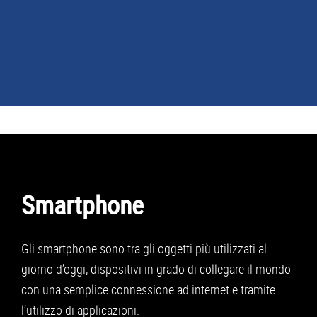
NEWS
GUIDE ACQUISTO
TELEFONIA
Smartphone
SMARTPHONE
TABLET
Gli smartphone sono tra gli oggetti più utilizzati al
APP
giorno d’oggi, dispositivi in grado di collegare il mondo
con una semplice connessione ad internet e tramite
PC
l’utilizzo di applicazioni.