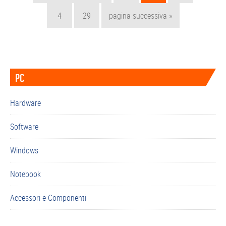
alla
Pagina
Pagina
Vai
4
29
pagina successiva »
alla
Barra
PC
laterale
primaria
Hardware
Software
Windows
Notebook
Accessori e Componenti