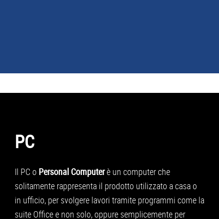
NEWS
GUIDE ACQUISTO
TELEFONIA
PC
SMARTPHONE
TABLET
Il PC o
Personal Computer
è un computer che
APP
solitamente rappresenta il prodotto utilizzato a casa o
in ufficio, per svolgere lavori tramite programmi come la
PC
suite Office e non solo, oppure semplicemente per