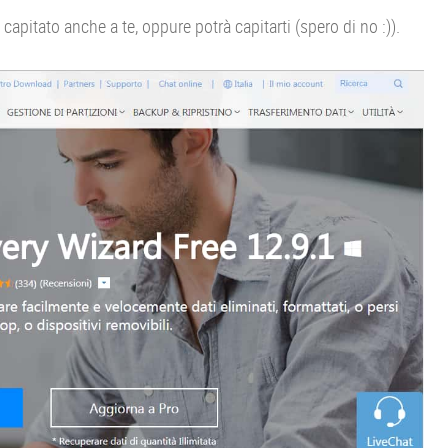
apitato anche a te, oppure potrà capitarti (spero di no :)).