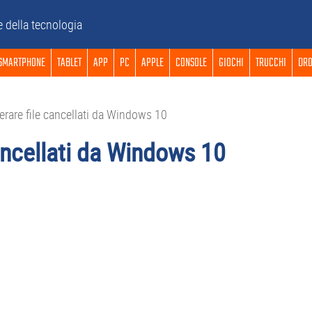
e della tecnologia
SMARTPHONE
TABLET
APP
PC
APPLE
CONSOLE
GIOCHI
TRUCCHI
DRO
are file cancellati da Windows 10
ancellati da Windows 10