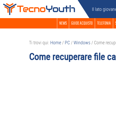
Passa
Passa
Passa
Passa
Il lato giovan
alla
al
alla
al
navigazione
contenuto
barra
piè
NEWS
GUIDE ACQUISTO
TELEFONIA
primaria
principale
laterale
di
primaria
pagina
Ti trovi qui:
Home
/
PC
/
Windows
/
Come recuper
Come recuperare file c