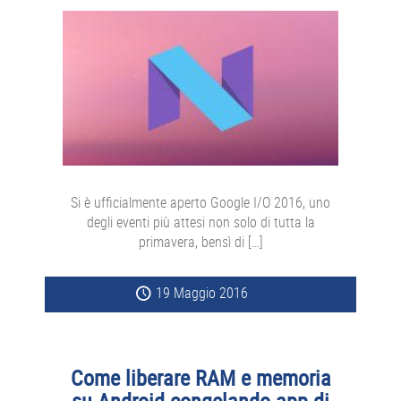
Si è ufficialmente aperto Google I/O 2016, uno
degli eventi più attesi non solo di tutta la
primavera, bensì di […]
19 Maggio 2016
Come liberare RAM e memoria
su Android congelando app di