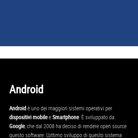
NEWS
GUIDE ACQUISTO
TELEFONIA
Android
SMARTPHONE
TABLET
Android
è uno dei maggiori sistemi operativi per
APP
dispositivi mobile
e
Smartphone
. È sviluppato da
Google
, che dal 2008 ha deciso di rendere open source
PC
questo software. L’ottimo sviluppo di questo sistema