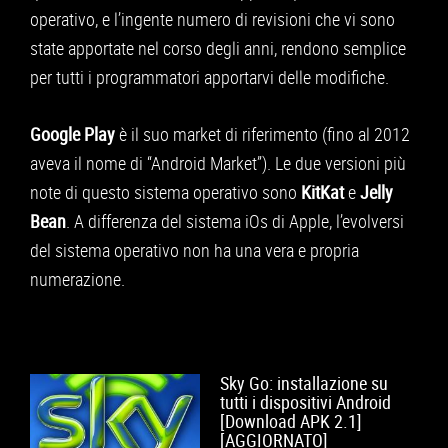
APPLE
operativo, e l’ingente numero di revisioni che vi sono
state apportate nel corso degli anni, rendono semplice
CONSOLE
per tutti i programmatori apportarvi delle modifiche.
GIOCHI
Google Play
è il suo market di riferimento (fino al 2012
TRUCCHI
aveva il nome di “Android Market”). Le due versioni più
DRONI
note di questo sistema operativo sono
KitKat
e
Jelly
STREAMING E TV
Bean
. A differenza del sistema iOs di Apple, l’evolversi
del sistema operativo non ha una vera e propria
OFFERTE E TARIFFE
numerazione.
Sky Go: installazione su
tutti i dispositivi Android
[Download APK 2.1]
[AGGIORNATO]