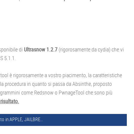
ponibile di
Ultrasnow 1.2.7
(rigorosamente da cydia) che vi
S 5.1.1.
ari tool è rigorosamente a vostro piacimento, la caratteristiche
lla procedura in quanto si passa da Absinthe, proposto
a programmini come Redsnow o PwnageTool che sono più
risultato.
to in:
APPLE
,
JAILBREAK