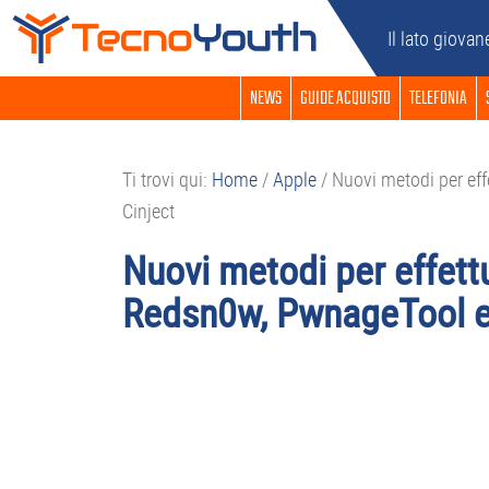
Passa
Passa
Passa
Passa
Il lato giovan
alla
al
alla
al
navigazione
contenuto
barra
piè
NEWS
GUIDE ACQUISTO
TELEFONIA
primaria
principale
laterale
di
primaria
pagina
Ti trovi qui:
Home
/
Apple
/
Nuovi metodi per eff
Cinject
Nuovi metodi per effettu
Redsn0w, PwnageTool e