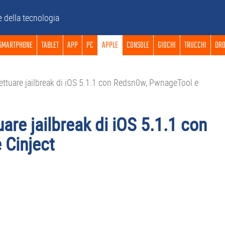
e della tecnologia
SMARTPHONE
TABLET
APP
PC
APPLE
CONSOLE
GIOCHI
TRUCCHI
DRO
ettuare jailbreak di iOS 5.1.1 con Redsn0w, PwnageTool e
are jailbreak di iOS 5.1.1 con
 Cinject