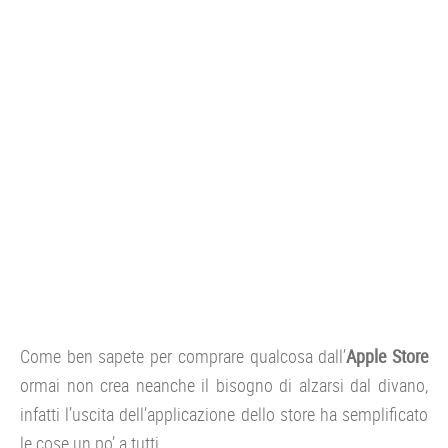
CONSOLE
GIOCHI
TRUCCHI
DRONI
STREAMING E TV
OFFERTE E TARIFFE
Come ben sapete per comprare qualcosa dall’
Apple Store
ormai non crea neanche il bisogno di alzarsi dal divano,
infatti l’uscita dell’applicazione dello store ha semplificato
le cose un po’ a tutti.