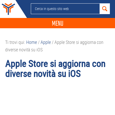
Passa
Passa
Passa
Passa
Cerca
alla
al
alla
al
in
navigazione
contenuto
barra
piè
questo
MENU
primaria
principale
laterale
di
sito
primaria
pagina
NEWS
web
Ti trovi qui:
Home
/
Apple
/
Apple Store si aggiorna con
GUIDE ACQUISTO
diverse novità su iOS
TELEFONIA
Apple Store si aggiorna con
SMARTPHONE
diverse novità su iOS
TABLET
APP
PC
APPLE