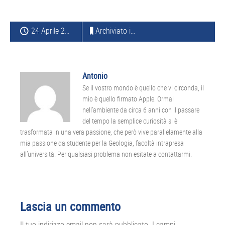
24 Aprile 2013
Archiviato in:
APPLE
Antonio
Se il vostro mondo è quello che vi circonda, il
mio è quello firmato Apple. Ormai
nell’ambiente da circa 6 anni con il passare
del tempo la semplice curiosità si è
trasformata in una vera passione, che però vive parallelamente alla
mia passione da studente per la Geologia, facoltà intrapresa
all’università. Per qualsiasi problema non esitate a contattarmi.
Interazioni
Lascia un commento
del
Il tuo indirizzo email non sarà pubblicato.
I campi