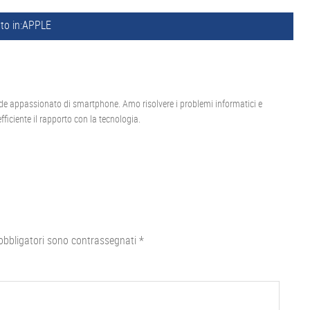
to in:
APPLE
de appassionato di smartphone. Amo risolvere i problemi informatici e
ficiente il rapporto con la tecnologia.
obbligatori sono contrassegnati
*