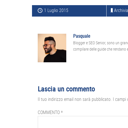
1 Luglio 2015
Archivia
Pasquale
Blogger e SEO Senior, sono un gran
compilare delle guide che rendano ef
Interazioni
Lascia un commento
del
Il tuo indirizzo email non sarà pubblicato.
I campi 
lettore
COMMENTO
*