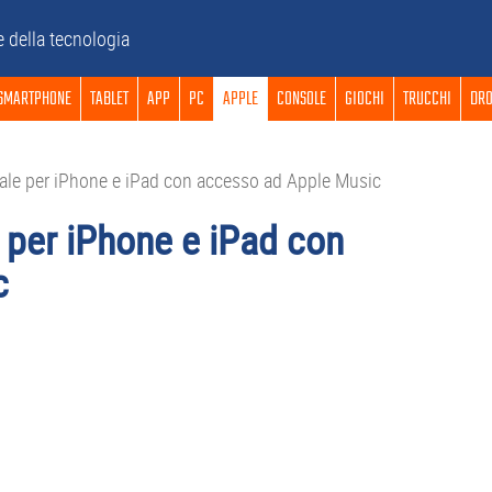
e della tecnologia
SMARTPHONE
TABLET
APP
PC
APPLE
CONSOLE
GIOCHI
TRUCCHI
DRO
ciale per iPhone e iPad con accesso ad Apple Music
le per iPhone e iPad con
c