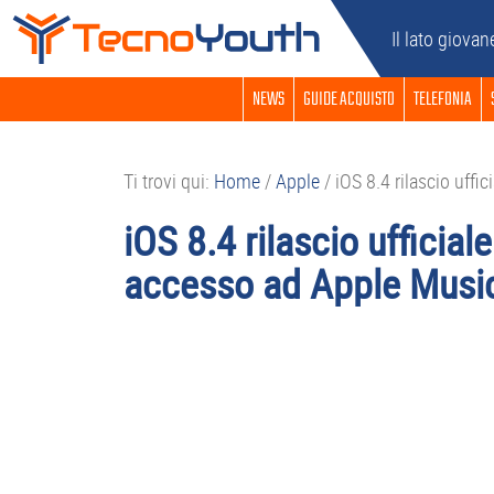
Passa
Passa
Passa
Passa
Il lato giovan
alla
al
alla
al
navigazione
contenuto
barra
piè
NEWS
GUIDE ACQUISTO
TELEFONIA
primaria
principale
laterale
di
primaria
pagina
Ti trovi qui:
Home
/
Apple
/
iOS 8.4 rilascio uffi
iOS 8.4 rilascio ufficia
accesso ad Apple Musi