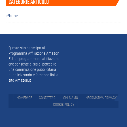
CATEGORIE ARTICOLO
laterale
primaria
iPhone
Footer
Questo sito partecipa al
Programma Affiliazione Amazon
EU, un programma di affiliazione
che consente ai siti di percepire
una commissione pubblicitaria
pubblicizzando e fornendo link al
sito Amazon.it
HOMEPAGE
CONTATTACI
CHI SIAMO
INFORMATIVA PRIVACY
COOKIE POLICY