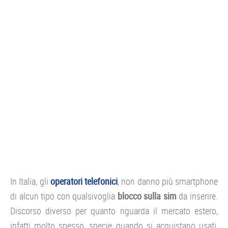
CONSOLE
GIOCHI
TRUCCHI
DRONI
STREAMING E TV
OFFERTE E TARIFFE
In Italia, gli
operatori telefonici
, non danno più smartphone
di alcun tipo con qualsivoglia
blocco sulla sim
da inserire.
Discorso diverso per quanto riguarda il mercato estero,
infatti molto spesso, specie quando si acquistano usati,