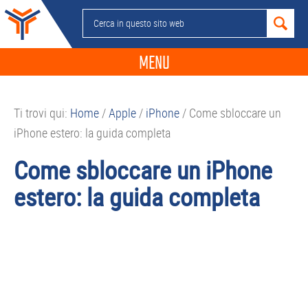
Passa
Passa
Passa
Passa
Cerca
alla
al
alla
al
in
navigazione
contenuto
barra
piè
questo
MENU
primaria
principale
laterale
di
sito
primaria
pagina
NEWS
web
Ti trovi qui:
Home
/
Apple
/
iPhone
/
Come sbloccare un
GUIDE ACQUISTO
iPhone estero: la guida completa
TELEFONIA
Come sbloccare un iPhone
SMARTPHONE
estero: la guida completa
TABLET
APP
PC
APPLE