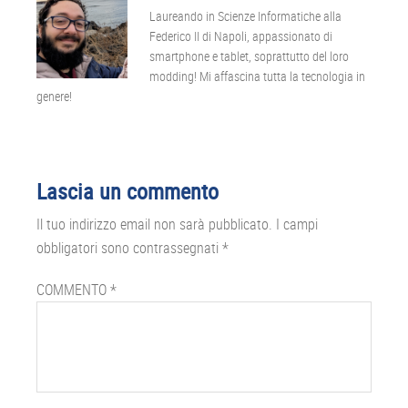
Laureando in Scienze Informatiche alla
Federico II di Napoli, appassionato di
smartphone e tablet, soprattutto del loro
modding! Mi affascina tutta la tecnologia in
genere!
Interazioni
Lascia un commento
del
Il tuo indirizzo email non sarà pubblicato.
I campi
lettore
obbligatori sono contrassegnati
*
COMMENTO
*