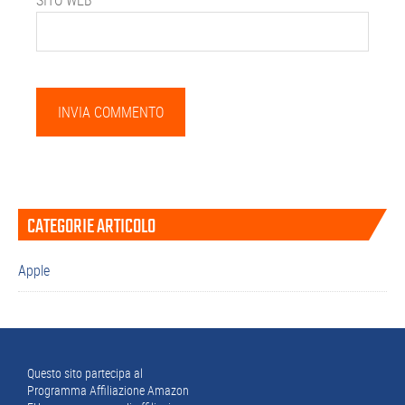
Barra
CATEGORIE ARTICOLO
laterale
primaria
Apple
Footer
Questo sito partecipa al
Programma Affiliazione Amazon