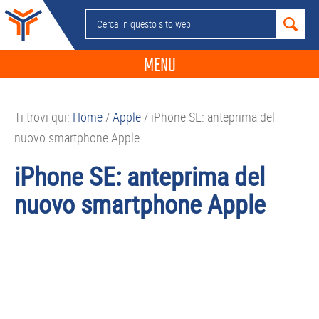
Passa
Passa
Passa
Passa
Cerca
alla
al
alla
al
in
navigazione
contenuto
barra
piè
questo
MENU
primaria
principale
laterale
di
sito
primaria
pagina
NEWS
web
Ti trovi qui:
Home
/
Apple
/
iPhone SE: anteprima del
GUIDE ACQUISTO
nuovo smartphone Apple
TELEFONIA
iPhone SE: anteprima del
SMARTPHONE
nuovo smartphone Apple
TABLET
APP
PC
APPLE