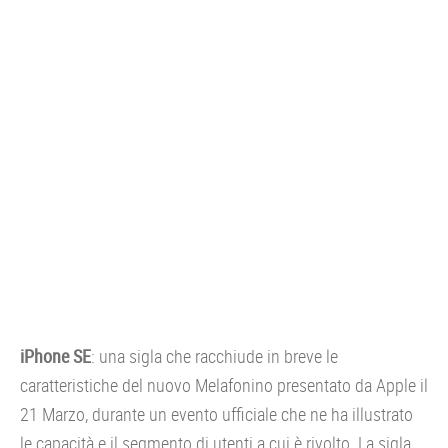
CONSOLE
GIOCHI
TRUCCHI
DRONI
STREAMING E TV
OFFERTE E TARIFFE
iPhone SE
: una sigla che racchiude in breve le
caratteristiche del nuovo Melafonino presentato da Apple il
21 Marzo, durante un evento ufficiale che ne ha illustrato
le capacità e il segmento di utenti a cui è rivolto. La sigla