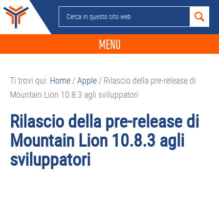
Passa
Passa
Passa
Passa
Cerca
alla
al
alla
al
in
navigazione
contenuto
barra
piè
questo
MENU
primaria
principale
laterale
di
sito
primaria
pagina
NEWS
web
Ti trovi qui:
Home
/
Apple
/
Rilascio della pre-release di
GUIDE ACQUISTO
Mountain Lion 10.8.3 agli sviluppatori
TELEFONIA
Rilascio della pre-release di
SMARTPHONE
Mountain Lion 10.8.3 agli
TABLET
sviluppatori
APP
PC
APPLE