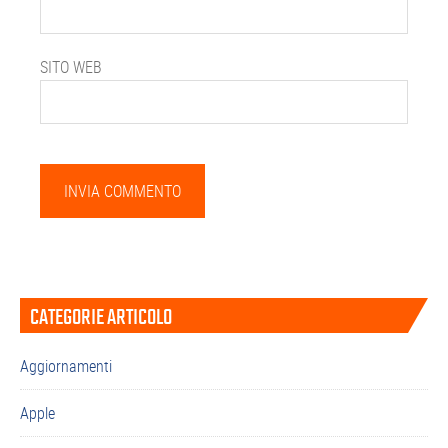
SITO WEB
Barra
CATEGORIE ARTICOLO
laterale
primaria
Aggiornamenti
Apple