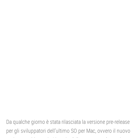
CONSOLE
GIOCHI
TRUCCHI
DRONI
STREAMING E TV
OFFERTE E TARIFFE
Da qualche giorno è stata rilasciata la versione pre-release
per gli sviluppatori dell’ultimo SO per Mac, ovvero il nuovo