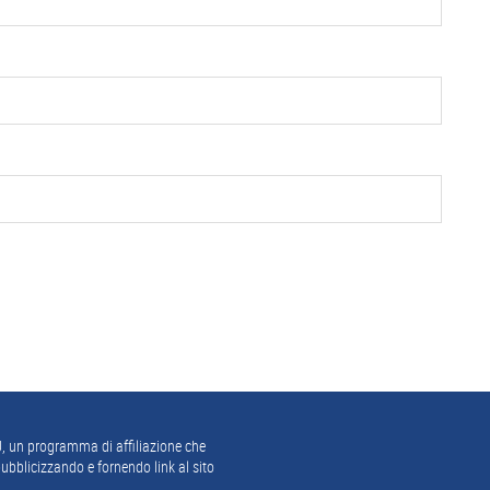
, un programma di affiliazione che
ubblicizzando e fornendo link al sito