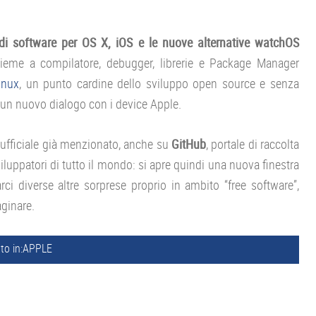
 di software per OS X, iOS e le nuove alternative watchOS
ieme a compilatore, debugger, librerie e Package Manager
inux
, un punto cardine dello sviluppo open source e senza
 un nuovo dialogo con i device Apple.
to ufficiale già menzionato, anche su
GitHub
, portale di raccolta
luppatori di tutto il mondo: si apre quindi una nuova finestra
i diverse altre sorprese proprio in ambito “free software”,
ginare.
to in:
APPLE