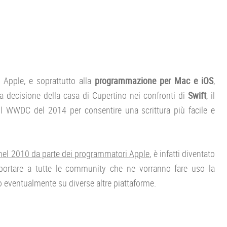
i Apple, e soprattutto alla
programmazione per Mac e iOS
,
a decisione della casa di Cupertino nei confronti di
Swift
, il
 il WWDC del 2014 per consentire una scrittura più facile e
 nel 2010 da parte dei programmatori Apple
, è infatti diventato
 portare a tutte le community che ne vorranno fare uso la
o eventualmente su diverse altre piattaforme.