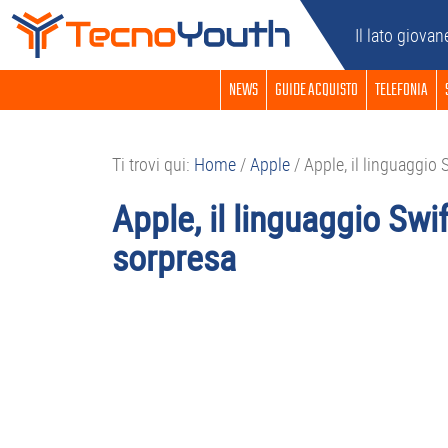
Passa
Passa
Passa
Passa
Il lato giovan
alla
al
alla
al
navigazione
contenuto
barra
piè
NEWS
GUIDE ACQUISTO
TELEFONIA
primaria
principale
laterale
di
primaria
pagina
Ti trovi qui:
Home
/
Apple
/
Apple, il linguaggio 
Apple, il linguaggio Swi
sorpresa