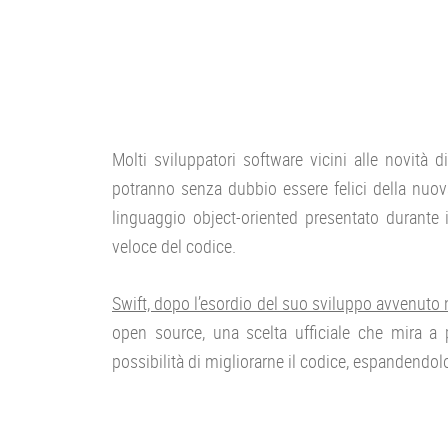
Molti sviluppatori software vicini alle novità d
potranno senza dubbio essere felici della nuov
linguaggio object-oriented presentato durante
veloce del codice.
Swift, dopo l’esordio del suo sviluppo avvenuto
open source, una scelta ufficiale che mira a
possibilità di migliorarne il codice, espandendol