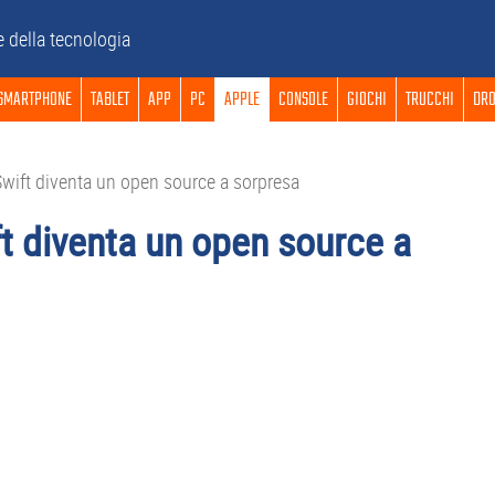
e della tecnologia
SMARTPHONE
TABLET
APP
PC
APPLE
CONSOLE
GIOCHI
TRUCCHI
DRO
Swift diventa un open source a sorpresa
ft diventa un open source a