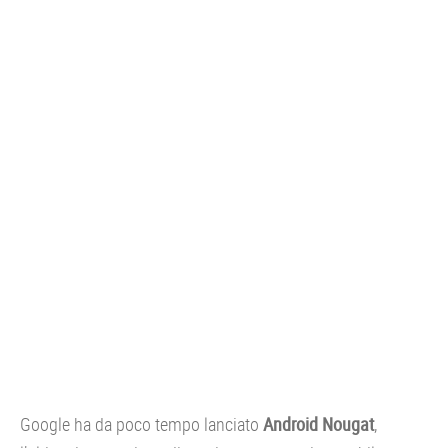
CONSOLE
GIOCHI
TRUCCHI
DRONI
STREAMING E TV
OFFERTE E TARIFFE
Google ha da poco tempo lanciato
Android Nougat
,