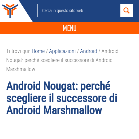
Passa
Passa
Passa
Passa
Cerca
alla
al
alla
al
in
navigazione
contenuto
barra
piè
questo
MENU
primaria
principale
laterale
di
sito
primaria
pagina
NEWS
web
Ti trovi qui:
Home
/
Applicazioni
/
Android
/
Android
GUIDE ACQUISTO
Nougat: perché scegliere il successore di Android
TELEFONIA
Marshmallow
SMARTPHONE
Android Nougat: perché
TABLET
scegliere il successore di
APP
Android Marshmallow
PC
APPLE