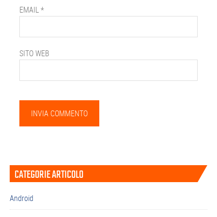
EMAIL
*
SITO WEB
Barra
CATEGORIE ARTICOLO
laterale
primaria
Android