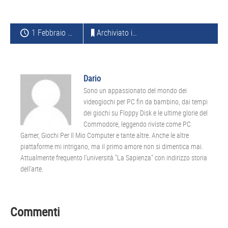
1 Febbraio 2014
Archiviato in:
ANDROID
Dario
Sono un appassionato del mondo dei
videogiochi per PC fin da bambino, dai tempi
dei giochi su Floppy Disk e le ultime glorie del
Commodore, leggendo riviste come PC
Gamer, Giochi Per Il Mio Computer e tante altre. Anche le altre
piattaforme mi intrigano, ma il primo amore non si dimentica mai.
Attualmente frequento l'università "La Sapienza" con indirizzo storia
dell'arte.
Interazioni
Commenti