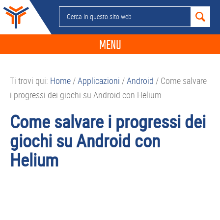
Passa
Passa
Passa
Passa
Cerca
alla
al
alla
al
in
navigazione
contenuto
barra
piè
questo
MENU
primaria
principale
laterale
di
sito
primaria
pagina
NEWS
web
Ti trovi qui:
Home
/
Applicazioni
/
Android
/
Come salvare
GUIDE ACQUISTO
i progressi dei giochi su Android con Helium
TELEFONIA
Come salvare i progressi dei
SMARTPHONE
giochi su Android con
TABLET
Helium
APP
PC
APPLE