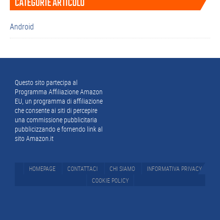
CATEGORIE ARTICOLO
laterale
primaria
Android
Footer
Questo sito partecipa al
Programma Affiliazione Amazon
EU, un programma di affiliazione
che consente ai siti di percepire
una commissione pubblicitaria
pubblicizzando e fornendo link al
sito Amazon.it
HOMEPAGE
CONTATTACI
CHI SIAMO
INFORMATIVA PRIVACY
COOKIE POLICY