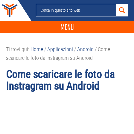
Passa
Passa
Passa
Passa
Cerca
alla
al
alla
al
in
navigazione
contenuto
barra
piè
questo
MENU
primaria
principale
laterale
di
sito
primaria
pagina
NEWS
web
Ti trovi qui:
Home
/
Applicazioni
/
Android
/
Come
GUIDE ACQUISTO
scaricare le foto da Instragram su Android
TELEFONIA
Come scaricare le foto da
SMARTPHONE
Instragram su Android
TABLET
APP
PC
APPLE