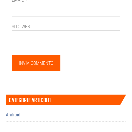
EMAIL
*
SITO WEB
Barra
CATEGORIE ARTICOLO
laterale
primaria
Android