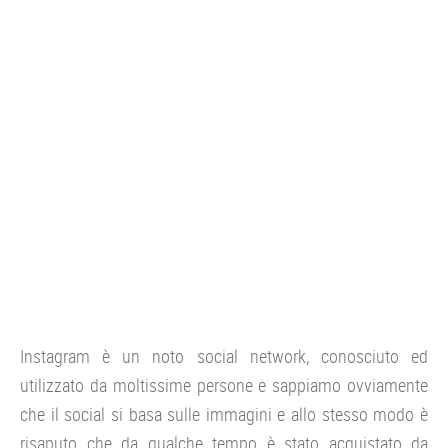
CONSOLE
GIOCHI
TRUCCHI
DRONI
STREAMING E TV
OFFERTE E TARIFFE
Instagram è un noto social network, conosciuto ed
utilizzato da moltissime persone e sappiamo ovviamente
che il social si basa sulle immagini e allo stesso modo è
risaputo che da qualche tempo è stato acquistato da