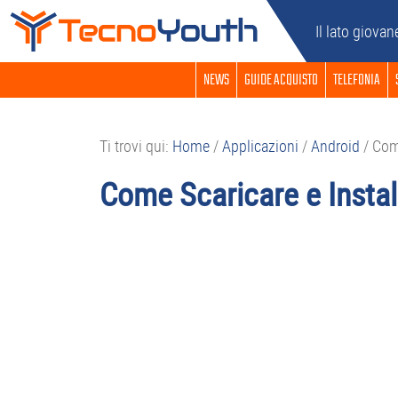
Passa
Passa
Passa
Passa
Il lato giovan
alla
al
alla
al
navigazione
contenuto
barra
piè
NEWS
GUIDE ACQUISTO
TELEFONIA
primaria
principale
laterale
di
primaria
pagina
Ti trovi qui:
Home
/
Applicazioni
/
Android
/
Come
Come Scaricare e Instal