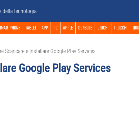
e della tecnologia
SMARTPHONE
TABLET
APP
PC
APPLE
CONSOLE
GIOCHI
TRUCCHI
DRO
 Scaricare e Installare Google Play Services
lare Google Play Services