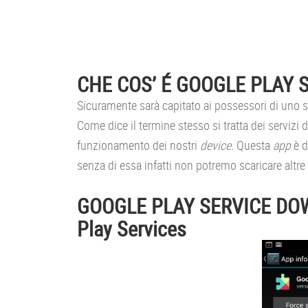
CHE COS’ É GOOGLE PLAY S
Sicuramente sarà capitato ai possessori di uno
Come
dice il termine stesso si tratta dei servizi 
funzionamento dei nostri
device.
Questa
app
è d
senza di essa infatti non potremo scaricare altre 
GOOGLE PLAY SERVICE DOWN
Play Services