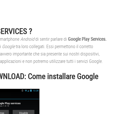
ERVICES ?
 smartphone
Android
di sentir parlare di
Google Play Services.
di
Google
tra loro collegati. Essi permettono il corretto
avvero importante che sia presente sui nostri dispositivi,
applicazioni e non potremo utilizzare tutti i servizi Google.
LOAD: Come installare Google