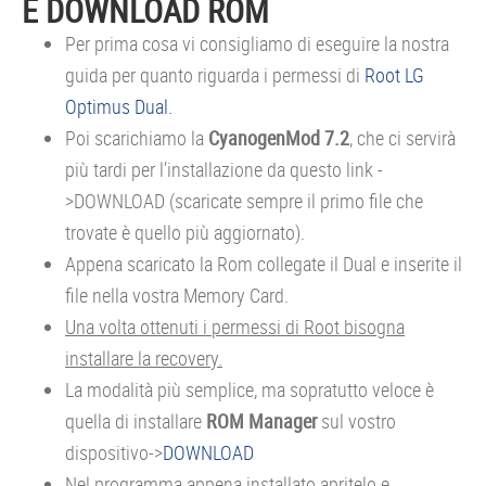
E DOWNLOAD ROM
Per prima cosa vi consigliamo di eseguire la nostra
guida per quanto riguarda i permessi di
Root LG
Optimus Dual.
Poi scarichiamo la
CyanogenMod 7.2
, che ci servirà
più tardi per l’installazione da questo link -
>DOWNLOAD (scaricate sempre il primo file che
trovate è quello più aggiornato).
Appena scaricato la Rom collegate il Dual e inserite il
file nella vostra Memory Card.
Una volta ottenuti i permessi di Root bisogna
installare la recovery.
La modalità più semplice, ma sopratutto veloce è
quella di installare
ROM Manager
sul vostro
dispositivo->
DOWNLOAD
Nel programma appena installato apritelo e