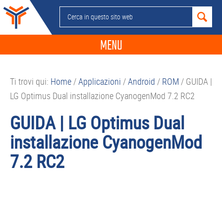
Passa
Passa
Passa
Passa
Cerca
alla
al
alla
al
in
navigazione
contenuto
barra
piè
questo
MENU
primaria
principale
laterale
di
sito
primaria
pagina
NEWS
web
Ti trovi qui:
Home
/
Applicazioni
/
Android
/
ROM
/
GUIDA |
GUIDE ACQUISTO
LG Optimus Dual installazione CyanogenMod 7.2 RC2
TELEFONIA
GUIDA | LG Optimus Dual
SMARTPHONE
installazione CyanogenMod
TABLET
7.2 RC2
APP
PC
APPLE