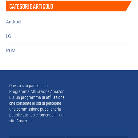
CATEGORIE ARTICOLO
laterale
primaria
Android
LG
ROM
Footer
Questo sito partecipa al
Programma Affiliazione Amazon
EU, un programma di affiliazione
che consente ai siti di percepire
una commissione pubblicitaria
pubblicizzando e fornendo link al
sito Amazon.it