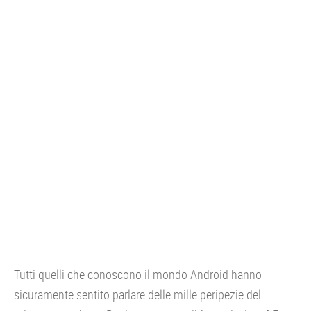
CONSOLE
GIOCHI
TRUCCHI
DRONI
STREAMING E TV
OFFERTE E TARIFFE
Tutti quelli che conoscono il mondo Android hanno
sicuramente sentito parlare delle mille peripezie del