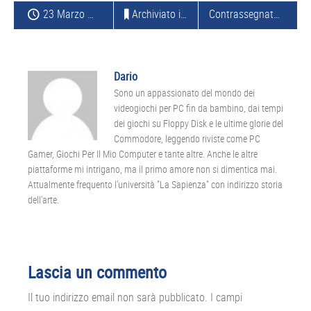
23 Marzo 2015
Archiviato in:
APPLICAZIONI
Contrassegnato con:
W
Dario
Sono un appassionato del mondo dei
videogiochi per PC fin da bambino, dai tempi
dei giochi su Floppy Disk e le ultime glorie del
Commodore, leggendo riviste come PC
Gamer, Giochi Per Il Mio Computer e tante altre. Anche le altre
piattaforme mi intrigano, ma il primo amore non si dimentica mai.
Attualmente frequento l'università "La Sapienza" con indirizzo storia
dell'arte.
Interazioni
Lascia un commento
del
Il tuo indirizzo email non sarà pubblicato.
I campi
lettore