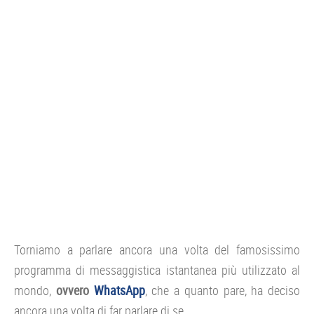
CONSOLE
GIOCHI
TRUCCHI
DRONI
STREAMING E TV
OFFERTE E TARIFFE
Torniamo a parlare ancora una volta del famosissimo
programma di messaggistica istantanea più utilizzato al
mondo,
ovvero
WhatsApp
, che a quanto pare, ha deciso
ancora una volta di far parlare di se.