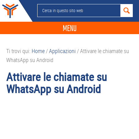
Passa
Passa
Passa
Passa
Cerca
alla
al
alla
al
in
navigazione
contenuto
barra
piè
questo
MENU
primaria
principale
laterale
di
sito
primaria
pagina
NEWS
web
Ti trovi qui:
Home
/
Applicazioni
/
Attivare le chiamate su
GUIDE ACQUISTO
WhatsApp su Android
TELEFONIA
Attivare le chiamate su
SMARTPHONE
WhatsApp su Android
TABLET
APP
PC
APPLE