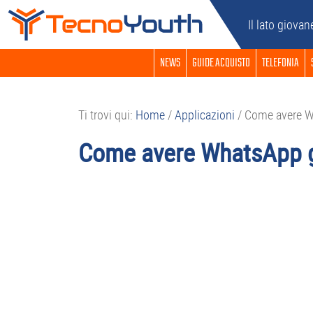
Passa
Passa
Passa
Passa
Il lato giovan
alla
al
alla
al
navigazione
contenuto
barra
piè
NEWS
GUIDE ACQUISTO
TELEFONIA
primaria
principale
laterale
di
primaria
pagina
Ti trovi qui:
Home
/
Applicazioni
/
Come avere Wh
Come avere WhatsApp g