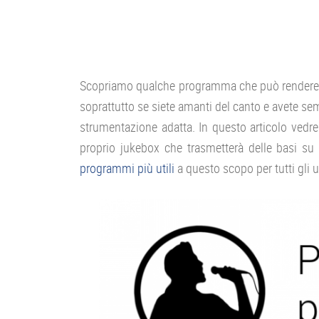
Scopriamo qualche programma che può rendere più
soprattutto se siete amanti del canto e avete se
strumentazione adatta. In questo articolo vedr
proprio jukebox che trasmetterà delle basi su
programmi più utili
a questo scopo per tutti gli ut