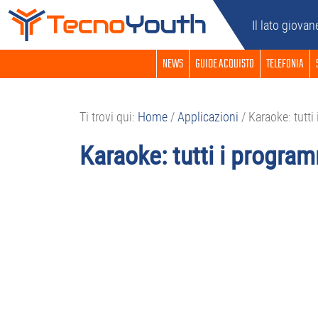
Passa
Passa
Passa
Passa
Il lato giovan
alla
al
alla
al
navigazione
contenuto
barra
piè
NEWS
GUIDE ACQUISTO
TELEFONIA
primaria
principale
laterale
di
primaria
pagina
Ti trovi qui:
Home
/
Applicazioni
/
Karaoke: tutti 
Karaoke: tutti i program