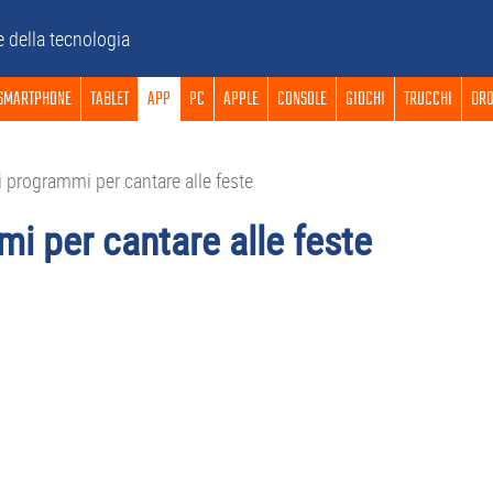
e della tecnologia
SMARTPHONE
TABLET
APP
PC
APPLE
CONSOLE
GIOCHI
TRUCCHI
DRO
i programmi per cantare alle feste
mi per cantare alle feste