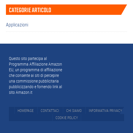
Barra
CATEGORIE ARTICOLO
laterale
primaria
Applicazioni
Footer
Questo sito partecipa al
Programma Affiliazione Amazon
EU, un programma di affiliazione
che consente ai siti di percepire
una commissione pubblicitaria
pubblicizzando e fornendo link al
sito Amazon.it
HOMEPAGE
CONTATTACI
CHI SIAMO
INFORMATIVA PRIVACY
COOKIE POLICY