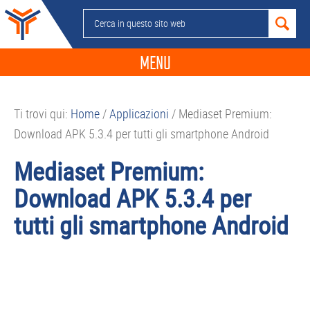
Passa
Passa
Passa
Passa
Cerca
alla
al
alla
al
in
navigazione
contenuto
barra
piè
questo
MENU
primaria
principale
laterale
di
sito
primaria
pagina
NEWS
web
Ti trovi qui:
Home
/
Applicazioni
/
Mediaset Premium:
GUIDE ACQUISTO
Download APK 5.3.4 per tutti gli smartphone Android
TELEFONIA
Mediaset Premium:
SMARTPHONE
Download APK 5.3.4 per
TABLET
tutti gli smartphone Android
APP
PC
APPLE