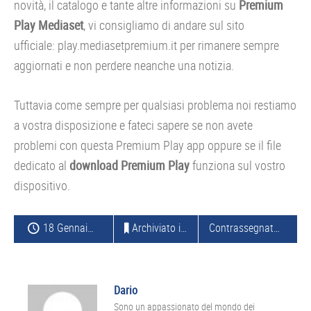
novità, il catalogo e tante altre informazioni su
Premium
Play Mediaset
, vi consigliamo di andare sul sito
ufficiale: play.mediasetpremium.it per rimanere sempre
aggiornati e non perdere neanche una notizia.
Tuttavia come sempre per qualsiasi problema noi restiamo
a vostra disposizione e fateci sapere se non avete
problemi con questa Premium Play app
oppure se il file
dedicato al
download Premium Play
funziona sul vostro
dispositivo.
18 Gennaio 2016
Archiviato in:
APPLICAZIONI
Contrassegnato con:
M
Dario
Sono un appassionato del mondo dei