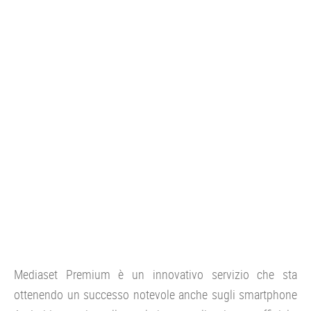
CONSOLE
GIOCHI
TRUCCHI
DRONI
STREAMING E TV
OFFERTE E TARIFFE
Mediaset Premium è un innovativo servizio che sta
ottenendo un successo notevole anche sugli smartphone