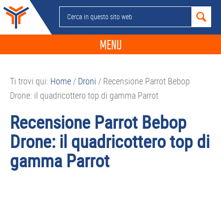
Passa
Passa
Passa
Passa
Cerca
alla
al
alla
al
in
navigazione
contenuto
barra
piè
questo
MENU
primaria
principale
laterale
di
sito
primaria
pagina
NEWS
web
Ti trovi qui:
Home
/
Droni
/
Recensione Parrot Bebop
GUIDE ACQUISTO
Drone: il quadricottero top di gamma Parrot
TELEFONIA
Recensione Parrot Bebop
SMARTPHONE
Drone: il quadricottero top di
TABLET
gamma Parrot
APP
PC
APPLE