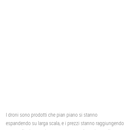
CONSOLE
GIOCHI
TRUCCHI
DRONI
STREAMING E TV
OFFERTE E TARIFFE
I droni sono prodotti che pian piano si stanno
espandendo su larga scala, e i prezzi stanno raggiungendo