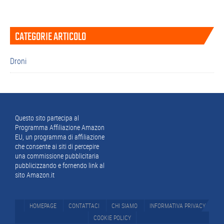
Barra
CATEGORIE ARTICOLO
laterale
primaria
Droni
Footer
Questo sito partecipa al
Programma Affiliazione Amazon
EU, un programma di affiliazione
che consente ai siti di percepire
una commissione pubblicitaria
pubblicizzando e fornendo link al
sito Amazon.it
HOMEPAGE
CONTATTACI
CHI SIAMO
INFORMATIVA PRIVACY
COOKIE POLICY