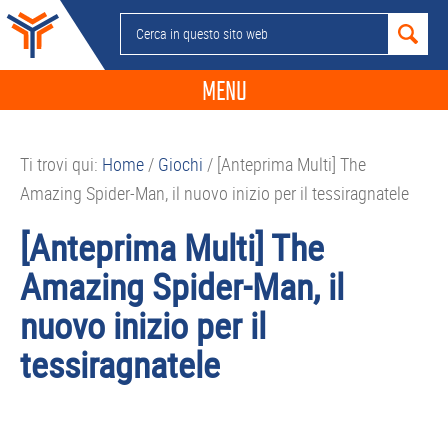
Passa
Passa
Passa
Passa
Cerca
alla
al
alla
al
in
navigazione
contenuto
barra
piè
questo
MENU
primaria
principale
laterale
di
sito
primaria
pagina
NEWS
web
Ti trovi qui:
Home
/
Giochi
/
[Anteprima Multi] The
GUIDE ACQUISTO
Amazing Spider-Man, il nuovo inizio per il tessiragnatele
TELEFONIA
[Anteprima Multi] The
SMARTPHONE
Amazing Spider-Man, il
TABLET
nuovo inizio per il
APP
tessiragnatele
PC
APPLE