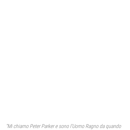
CONSOLE
GIOCHI
TRUCCHI
DRONI
STREAMING E TV
OFFERTE E TARIFFE
“Mi chiamo Peter Parker e sono l’Uomo Ragno da quando