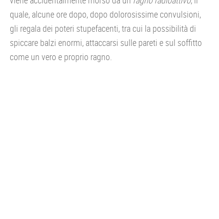
viene accidentalmente morso da un
ragno radioattivo
, il
quale, alcune ore dopo, dopo dolorosissime convulsioni,
gli regala dei poteri stupefacenti, tra cui la possibilità di
spiccare balzi enormi, attaccarsi sulle pareti e sul soffitto
come un vero e proprio ragno.