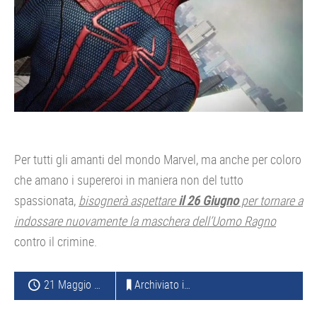
Per tutti gli amanti del mondo Marvel, ma anche per coloro
che amano i supereroi in maniera non del tutto
spassionata,
bisognerà aspettare
il 26 Giugno
per tornare a
indossare nuovamente la maschera dell’Uomo Ragno
contro il crimine.
21 Maggio 2012
Archiviato in:
GIOCHI
,
CONSOLE