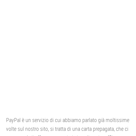
CONSOLE
GIOCHI
TRUCCHI
DRONI
STREAMING E TV
OFFERTE E TARIFFE
PayPal è un servizio di cui abbiamo parlato già moltissime
volte sul nostro sito, si tratta di una carta prepagata, che ci