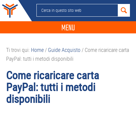
Passa
Passa
Passa
Passa
Cerca
alla
al
alla
al
in
navigazione
contenuto
barra
piè
questo
MENU
primaria
principale
laterale
di
sito
primaria
pagina
NEWS
web
Ti trovi qui:
Home
/
Guide Acquisto
/
Come ricaricare carta
GUIDE ACQUISTO
PayPal: tutti i metodi disponibili
TELEFONIA
Come ricaricare carta
SMARTPHONE
PayPal: tutti i metodi
TABLET
disponibili
APP
PC
APPLE