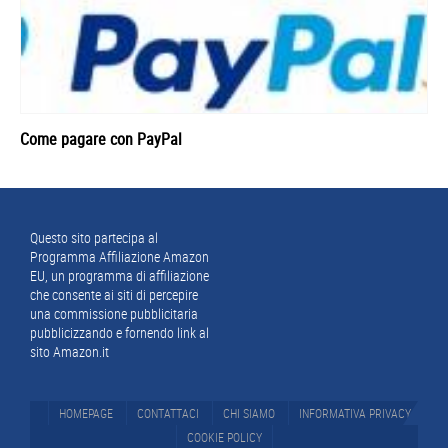
Come pagare con PayPal
Footer
Questo sito partecipa al
Programma Affiliazione Amazon
EU, un programma di affiliazione
che consente ai siti di percepire
una commissione pubblicitaria
pubblicizzando e fornendo link al
sito Amazon.it
HOMEPAGE
CONTATTACI
CHI SIAMO
INFORMATIVA PRIVACY
COOKIE POLICY