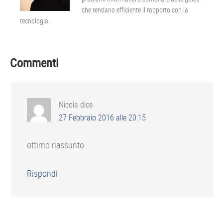
che rendano efficiente il rapporto con la
tecnologia.
Interazioni
Commenti
del
lettore
Nicola
dice
27 Febbraio 2016 alle 20:15
ottimo riassunto
Rispondi