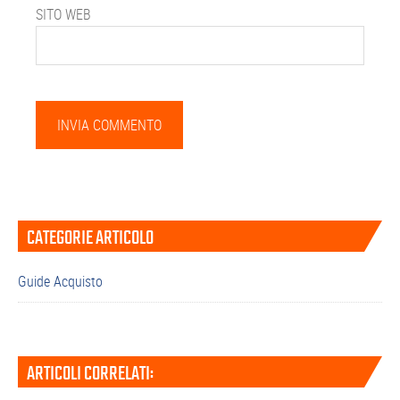
SITO WEB
Barra
CATEGORIE ARTICOLO
laterale
primaria
Guide Acquisto
ARTICOLI CORRELATI: