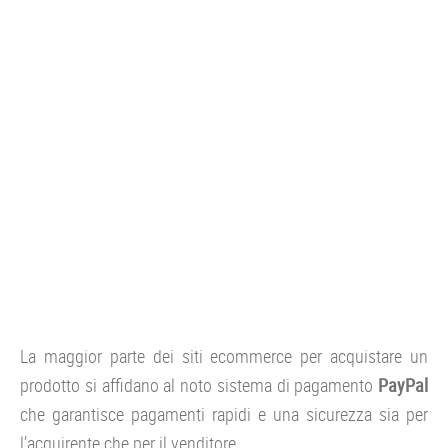
CONSOLE
GIOCHI
TRUCCHI
DRONI
STREAMING E TV
OFFERTE E TARIFFE
La maggior parte dei siti ecommerce per acquistare un
prodotto si affidano al noto sistema di pagamento
PayPal
che garantisce pagamenti rapidi e una sicurezza sia per
l’acquirente che per il venditore.