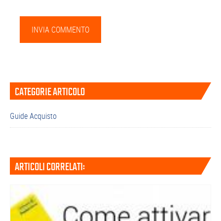
Barra
CATEGORIE ARTICOLO
laterale
primaria
Guide Acquisto
ARTICOLI CORRELATI: