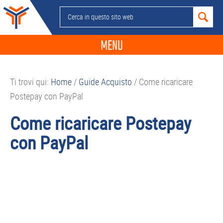
Passa
Passa
Passa
Passa
Cerca
alla
al
alla
al
in
navigazione
contenuto
barra
piè
questo
MENU
primaria
principale
laterale
di
sito
primaria
pagina
NEWS
web
Ti trovi qui:
Home
/
Guide Acquisto
/
Come ricaricare
GUIDE ACQUISTO
Postepay con PayPal
TELEFONIA
Come ricaricare Postepay
SMARTPHONE
con PayPal
TABLET
APP
PC
APPLE