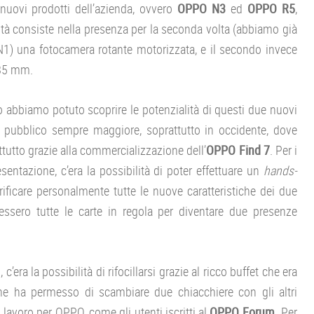
nuovi prodotti dell’azienda, ovvero
OPPO N3
ed
OPPO R5
,
ità consiste nella presenza per la seconda volta (abbiamo già
) una fotocamera rotante motorizzata, e il secondo invece
,85 mm.
o abbiamo potuto scoprire le potenzialità di questi due nuovi
di pubblico sempre maggiore, soprattutto in occidente, dove
tutto grazie alla commercializzazione dell’
OPPO Find 7
. Per i
sentazione, c’era la possibilità di poter effettuare un
hands-
icare personalmente tutte le nuove caratteristiche dei due
essero tutte le carte in regola per diventare due presenze
’era la possibilità di rifocillarsi grazie al ricco buffet che era
 che ha permesso di scambiare due chiacchiere con gli altri
avoro per OPPO, come gli utenti iscritti al
OPPO Forum.
Per