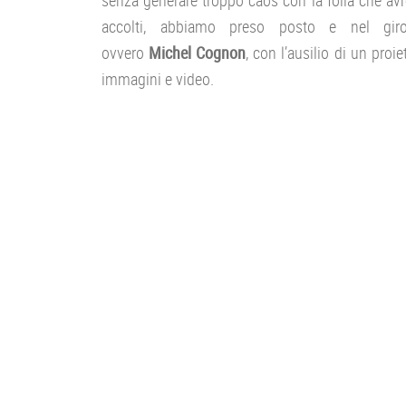
senza generare troppo caos con la folla che av
accolti, abbiamo preso posto e nel g
ovvero
Michel Cognon
, con l’ausilio di un proi
immagini e video.