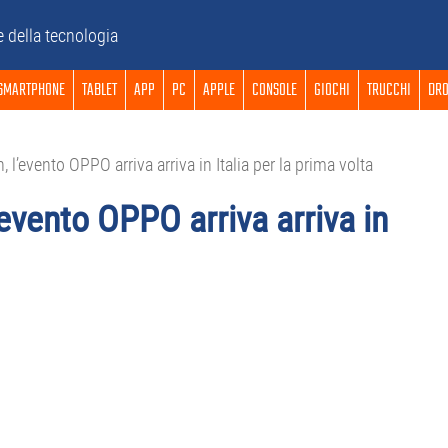
e della tecnologia
SMARTPHONE
TABLET
APP
PC
APPLE
CONSOLE
GIOCHI
TRUCCHI
DRO
l’evento OPPO arriva arriva in Italia per la prima volta
evento OPPO arriva arriva in