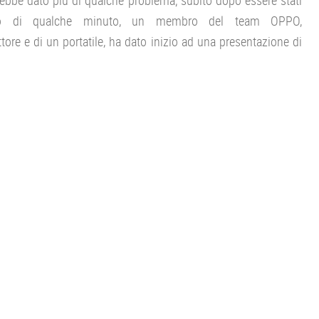
rebbe dato più di qualche problema; subito dopo essere stati
iro di qualche minuto, un membro del team OPPO,
ettore e di un portatile, ha dato inizio ad una presentazione di