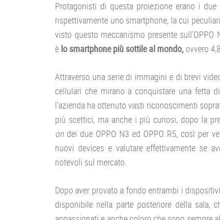
Protagonisti di questa proiezione erano i due 
rispettivamente uno smartphone, la cui peculiar
visto questo meccanismo presente sull’OPPO N1
è
lo smartphone più sottile al mondo,
ovvero 4
Attraverso una serie di immagini e di brevi vide
cellulari che mirano a conquistare una fetta 
l’azienda ha ottenuto vasti riconoscimenti soprat
più scettici, ma anche i più curiosi, dopo la pre
on
dei due OPPO N3 ed OPPO R5, così per verif
nuovi devices e valutare effettivamente se av
notevoli sul mercato.
Dopo aver provato a fondo entrambi i dispositivi, c
disponibile nella parte posteriore della sala,
appassionati e anche coloro che sono sempre al l