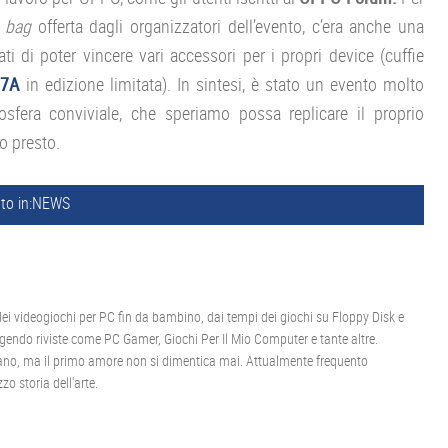
t bag
offerta dagli organizzatori dell’evento, c’era anche una
ti di poter vincere vari accessori per i propri device (cuffie
 7A
in edizione limitata). In sintesi, è stato un evento molto
fera conviviale, che speriamo possa replicare il proprio
o presto.
to in:
NEWS
 videogiochi per PC fin da bambino, dai tempi dei giochi su Floppy Disk e
gendo riviste come PC Gamer, Giochi Per Il Mio Computer e tante altre.
igano, ma il primo amore non si dimentica mai. Attualmente frequento
zo storia dell'arte.