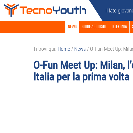
Passa
Passa
Passa
Passa
Il lato giovan
alla
al
alla
al
navigazione
contenuto
barra
piè
NEWS
GUIDE ACQUISTO
TELEFONIA
primaria
principale
laterale
di
primaria
pagina
Ti trovi qui:
Home
/
News
/
O-Fun Meet Up: Milan, 
O-Fun Meet Up: Milan, l’
Italia per la prima volta