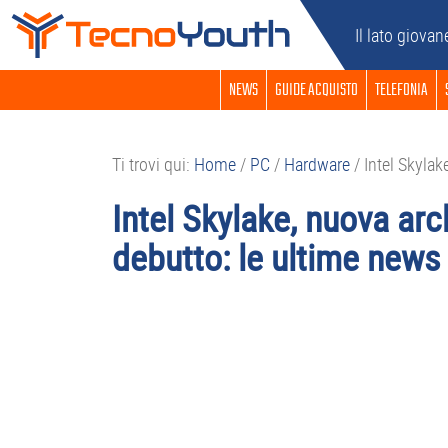
Passa
Passa
Passa
Passa
Il lato giovan
alla
al
alla
al
navigazione
contenuto
barra
piè
NEWS
GUIDE ACQUISTO
TELEFONIA
primaria
principale
laterale
di
primaria
pagina
Ti trovi qui:
Home
/
PC
/
Hardware
/
Intel Skylak
Intel Skylake, nuova arc
debutto: le ultime news