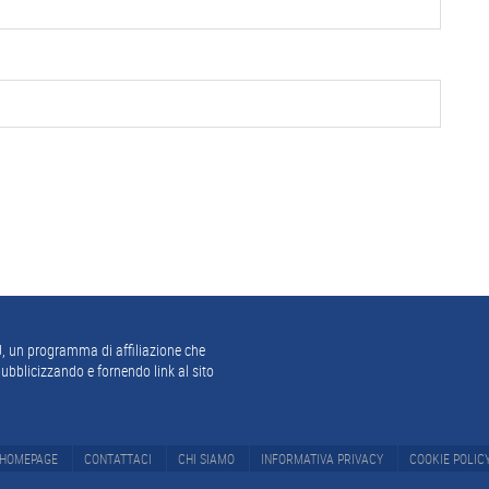
, un programma di affiliazione che
ubblicizzando e fornendo link al sito
HOMEPAGE
CONTATTACI
CHI SIAMO
INFORMATIVA PRIVACY
COOKIE POLIC