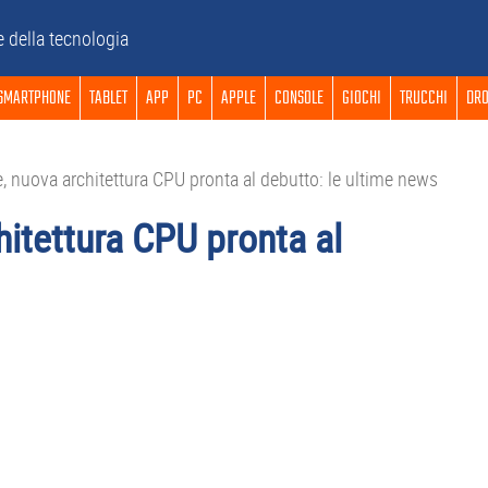
e della tecnologia
SMARTPHONE
TABLET
APP
PC
APPLE
CONSOLE
GIOCHI
TRUCCHI
DRO
e, nuova architettura CPU pronta al debutto: le ultime news
hitettura CPU pronta al