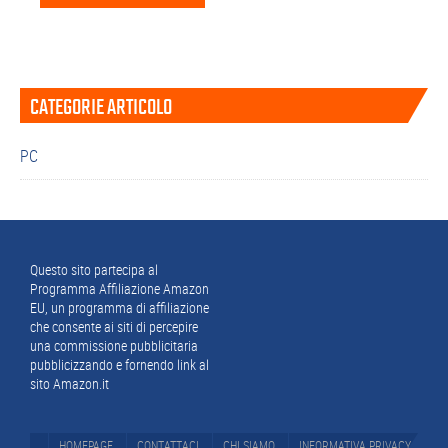
Barra
CATEGORIE ARTICOLO
laterale
primaria
PC
Footer
Questo sito partecipa al
Programma Affiliazione Amazon
EU, un programma di affiliazione
che consente ai siti di percepire
una commissione pubblicitaria
pubblicizzando e fornendo link al
sito Amazon.it
HOMEPAGE
CONTATTACI
CHI SIAMO
INFORMATIVA PRIVACY