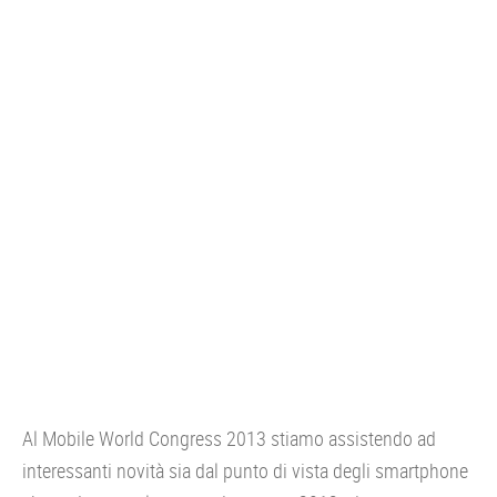
CONSOLE
GIOCHI
TRUCCHI
DRONI
STREAMING E TV
OFFERTE E TARIFFE
Al Mobile World Congress 2013 stiamo assistendo ad
interessanti novità sia dal punto di vista degli smartphone