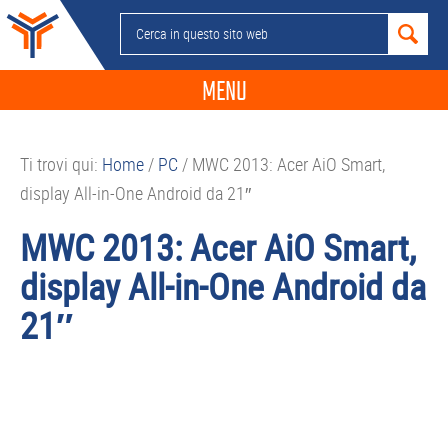
Passa
Passa
Passa
Passa
Cerca
alla
al
alla
al
in
navigazione
contenuto
barra
piè
questo
MENU
primaria
principale
laterale
di
sito
primaria
pagina
NEWS
web
Ti trovi qui:
Home
/
PC
/
MWC 2013: Acer AiO Smart,
GUIDE ACQUISTO
display All-in-One Android da 21″
TELEFONIA
MWC 2013: Acer AiO Smart,
SMARTPHONE
display All-in-One Android da
TABLET
21″
APP
PC
APPLE