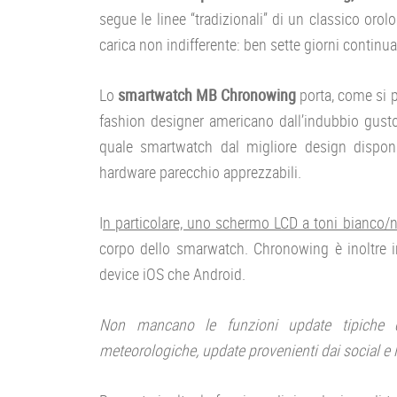
segue le linee “tradizionali” di un classico oro
carica non indifferente: ben sette giorni continuat
Lo
smartwatch MB Chronowing
porta, come si pu
fashion designer americano dall’indubbio gust
quale smartwatch dal migliore design disponi
hardware parecchio apprezzabili.
I
n particolare, uno schermo LCD a toni bianco/n
corpo dello smarwatch. Chronowing è inoltre i
device iOS che Android.
Non mancano le funzioni update tipiche di 
meteorologiche, update provenienti dai social e 