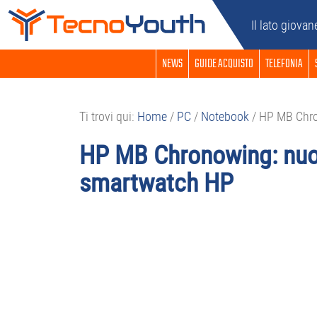
Passa
Passa
Passa
Passa
Il lato giovan
alla
al
alla
al
navigazione
contenuto
barra
piè
NEWS
GUIDE ACQUISTO
TELEFONIA
primaria
principale
laterale
di
primaria
pagina
Ti trovi qui:
Home
/
PC
/
Notebook
/
HP MB Chron
HP MB Chronowing: nuov
smartwatch HP