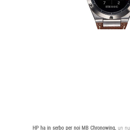
HP ha in serbo per noi MB Chronowing,
un nuo