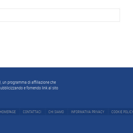
, un programma di affiliazione che
ubblicizzando e fornendo link al sito
HOMEPAGE
CONTATTACI
CHI SIAMO
INFORMATIVA PRIVACY
COOKIE POLIC