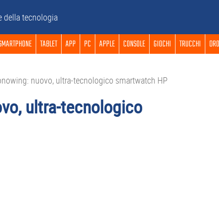
e della tecnologia
SMARTPHONE
TABLET
APP
PC
APPLE
CONSOLE
GIOCHI
TRUCCHI
DRO
owing: nuovo, ultra-tecnologico smartwatch HP
o, ultra-tecnologico