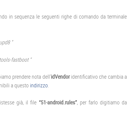
tando in sequenza le seguenti righe di comando da terminale
upd8 ”
tools-fastboot “
biamo prendere nota dell’
idVendor
identificativo che cambia a
nibili a questo
indirizzo
.
tesse già, il file
“51-android.rules”
, per farlo digitiamo da