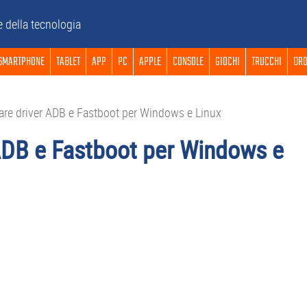
e della tecnologia
SMARTPHONE
TABLET
APP
PC
APPLE
CONSOLE
GIOCHI
TRUCCHI
DRO
are driver ADB e Fastboot per Windows e Linux
 ADB e Fastboot per Windows e