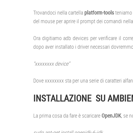
Trovandoci nella cartella
platform-tools
teniamo p
del mouse per aprire il prompt dei comandi nella 
Ora digitiamo adb devices per verificare il corr
dopo aver installato i driver necessari dovremmo
“xxxxxxxx device”
Dove xxxxxxxx sta per una serie di caratteri alfa
INSTALLAZIONE SU AMBIE
La prima cosa da fare è scaricare
OpenJDK
, se 
sudo apt-get install openjdk-6-jdk