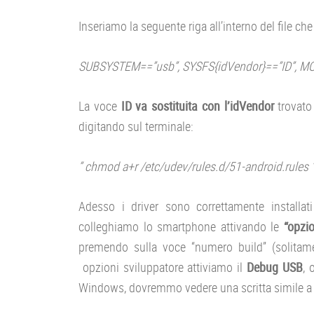
Inseriamo la seguente riga all’interno del file ch
SUBSYSTEM==”usb”, SYSFS{idVendor}==”ID”, 
La voce
ID va sostituita con l’idVendor
trovato
digitando sul terminale:
” chmod a+r /etc/udev/rules.d/51-android.rules 
Adesso i driver sono correttamente installati
colleghiamo lo smartphone attivando le
“opzio
premendo sulla voce “numero build” (solitamen
opzioni sviluppatore attiviamo il
Debug USB
, 
Windows, dovremmo vedere una scritta simile a