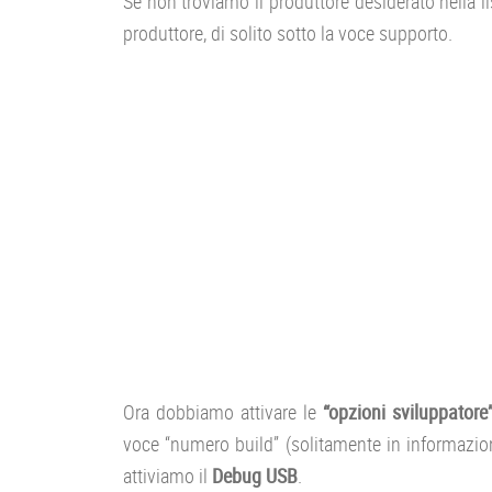
Se non troviamo il produttore desiderato nella li
produttore, di solito sotto la voce supporto.
Ora dobbiamo attivare le
“opzioni sviluppatore
voce “numero build” (solitamente in informazion
attiviamo il
Debug USB
.