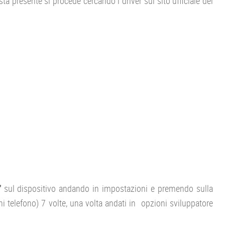
sta presente si procede cercando i driver sul sito ufficiale del
”
sul dispositivo andando in impostazioni e premendo sulla
i telefono) 7 volte, una volta andati in opzioni sviluppatore