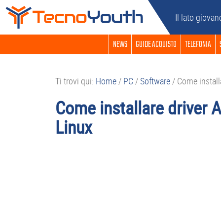
Passa
Passa
Passa
Passa
Il lato giovan
alla
al
alla
al
navigazione
contenuto
barra
piè
NEWS
GUIDE ACQUISTO
TELEFONIA
primaria
principale
laterale
di
primaria
pagina
Ti trovi qui:
Home
/
PC
/
Software
/
Come install
Come installare driver
Linux