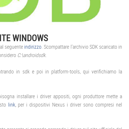
NTE WINDOWS
al seguente
indirizzo
. Scompattare l’archivio SDK scaricato in
considero
C:\androidsdk
.
entrando in sdk e poi in platform-tools, qui verifichiamo la
bisogna installare i driver appositi, ogni produttore mette a
esto
link
, per i dispositivi Nexus i driver sono compresi nel