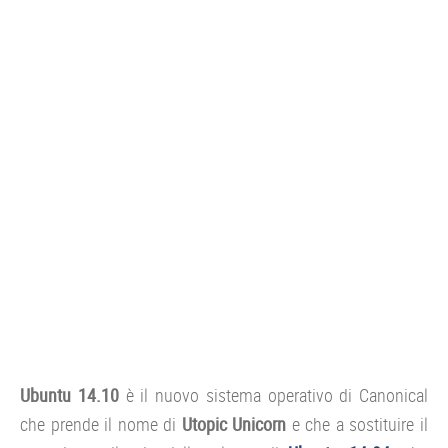
CONSOLE
GIOCHI
TRUCCHI
DRONI
STREAMING E TV
OFFERTE E TARIFFE
Ubuntu 14.10
è il nuovo sistema operativo di Canonical
che prende il nome di
Utopic Unicorn
e che a sostituire il