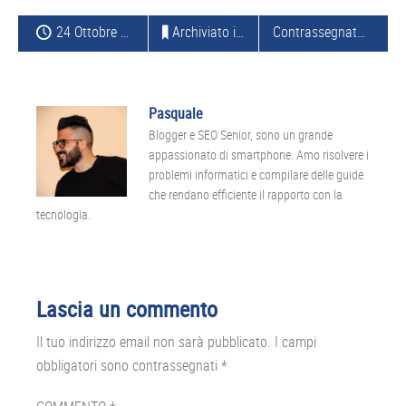
24 Ottobre 2014
Archiviato in:
SOFTWARE
Contrassegnato con:
U
Pasquale
Blogger e SEO Senior, sono un grande
appassionato di smartphone. Amo risolvere i
problemi informatici e compilare delle guide
che rendano efficiente il rapporto con la
tecnologia.
Interazioni
Lascia un commento
del
Il tuo indirizzo email non sarà pubblicato.
I campi
lettore
obbligatori sono contrassegnati
*