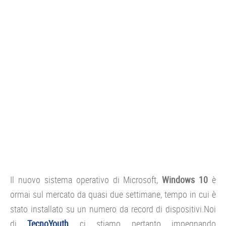
CONSOLE
GIOCHI
TRUCCHI
DRONI
STREAMING E TV
OFFERTE E TARIFFE
Il nuovo sistema operativo di Microsoft,
Windows 10
è
ormai sul mercato da quasi due settimane, tempo in cui è
stato installato su un numero da record di dispositivi.Noi
di
TecnoYouth
ci stiamo pertanto impegnando