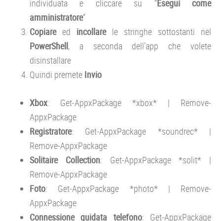
individuata e cliccare su “
Esegui come
amministratore
“
Copiare
ed
incollare
le stringhe sottostanti nel
PowerShell
, a seconda dell’app che volete
disinstallare
Quindi premete
Invio
Xbox
: Get-AppxPackage *xbox* | Remove-
AppxPackage
Registratore
: Get-AppxPackage *soundrec* |
Remove-AppxPackage
Solitaire
Collection
: Get-AppxPackage *solit* |
Remove-AppxPackage
Foto
: Get-AppxPackage *photo* | Remove-
AppxPackage
Connessione
guidata
telefono
: Get-AppxPackage