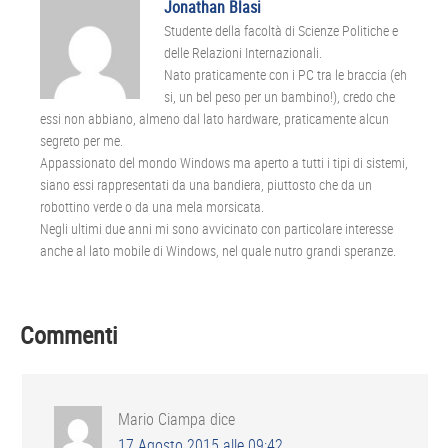
Jonathan Blasi
Studente della facoltà di Scienze Politiche e
delle Relazioni Internazionali.
Nato praticamente con i PC tra le braccia (eh
si, un bel peso per un bambino!), credo che
essi non abbiano, almeno dal lato hardware, praticamente alcun
segreto per me.
Appassionato del mondo Windows ma aperto a tutti i tipi di sistemi,
siano essi rappresentati da una bandiera, piuttosto che da un
robottino verde o da una mela morsicata.
Negli ultimi due anni mi sono avvicinato con particolare interesse
anche al lato mobile di Windows, nel quale nutro grandi speranze.
Interazioni
Commenti
del
lettore
Mario Ciampa
dice
17 Agosto 2015 alle 09:42