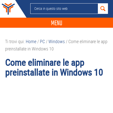
Passa
Passa
Passa
Passa
Cerca
alla
al
alla
al
in
navigazione
contenuto
barra
piè
questo
MENU
primaria
principale
laterale
di
sito
primaria
pagina
NEWS
web
Ti trovi qui:
Home
/
PC
/
Windows
/
Come eliminare le app
GUIDE ACQUISTO
preinstallate in Windows 10
TELEFONIA
Come eliminare le app
SMARTPHONE
preinstallate in Windows 10
TABLET
APP
PC
APPLE