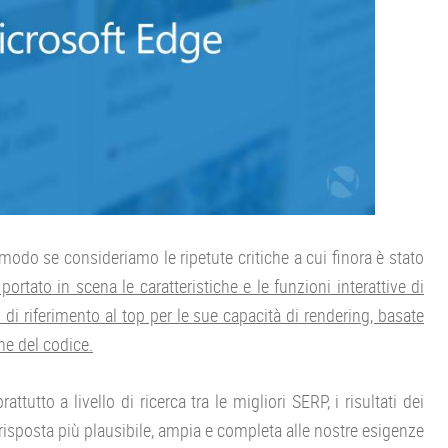
r modo se consideriamo le ripetute critiche a cui finora è stato
ortato in scena le caratteristiche e le funzioni interattive di
di riferimento al top per le sue capacità di rendering, basate
ne del codice.
attutto a livello di ricerca tra le migliori SERP, i risultati dei
a risposta più plausibile, ampia e completa alle nostre esigenze