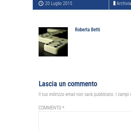
20 Luglio 2015
Archivia
Roberta Betti
Interazioni
Lascia un commento
del
Il tuo indirizzo email non sarà pubblicato.
I campi 
lettore
COMMENTO
*