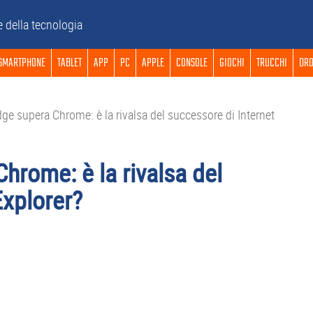
e della tecnologia
SMARTPHONE
TABLET
APP
PC
APPLE
CONSOLE
GIOCHI
TRUCCHI
DRO
ge supera Chrome: è la rivalsa del successore di Internet
hrome: è la rivalsa del
Explorer?