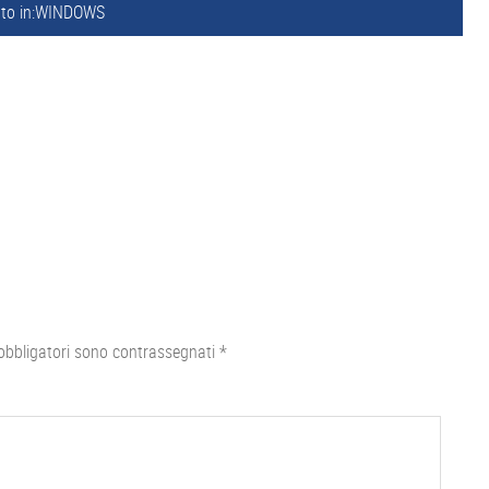
to in:
WINDOWS
obbligatori sono contrassegnati
*