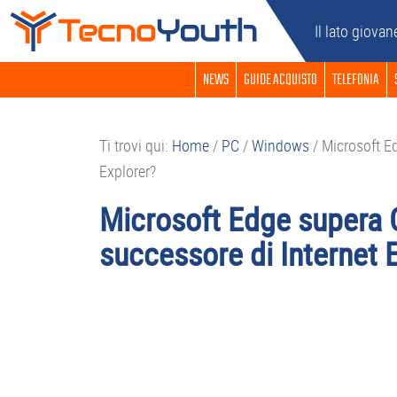
Passa
Passa
Passa
Passa
Il lato giovan
alla
al
alla
al
navigazione
contenuto
barra
piè
NEWS
GUIDE ACQUISTO
TELEFONIA
primaria
principale
laterale
di
primaria
pagina
Ti trovi qui:
Home
/
PC
/
Windows
/
Microsoft Ed
Explorer?
Microsoft Edge supera C
successore di Internet 