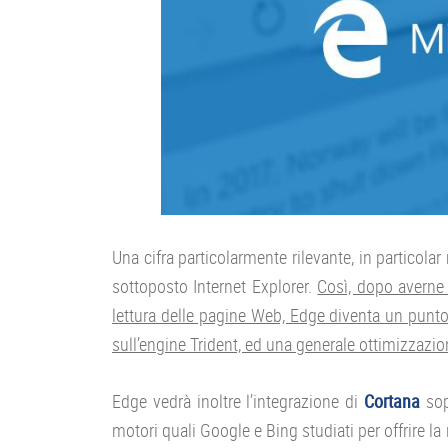
Una cifra particolarmente rilevante, in particola
sottoposto Internet Explorer.
Così, dopo averne p
lettura delle pagine Web, Edge diventa un punto 
sull’engine Trident, ed una generale ottimizzazio
Edge vedrà inoltre l’integrazione di
Cortana
sopr
motori quali Google e Bing studiati per offrire l