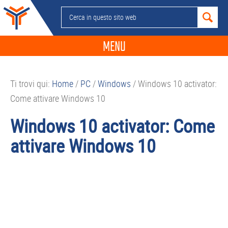
Passa
Passa
Passa
Passa
Cerca
alla
al
alla
al
in
navigazione
contenuto
barra
piè
questo
MENU
primaria
principale
laterale
di
sito
primaria
pagina
NEWS
web
Ti trovi qui:
Home
/
PC
/
Windows
/
Windows 10 activator:
GUIDE ACQUISTO
Come attivare Windows 10
TELEFONIA
Windows 10 activator: Come
SMARTPHONE
attivare Windows 10
TABLET
APP
PC
APPLE