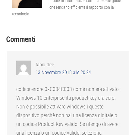
problemi informatici e compilare delle guide
che rendano efficiente il rapporto con la
tecnologia.
Interazioni
Commenti
del
lettore
fabio
dice
13 Novembre 2018 alle 20:24
codice errore 0xC004C003 come non era attivato
Windows 10 enterprise ita product key era vero.
Non è possibile attivare windows i questo
dispositivo perchè non hai una licenza digitale o
un codice Product Key valido. Se ritengo di avere
una licenza o un codice valido, seleziona