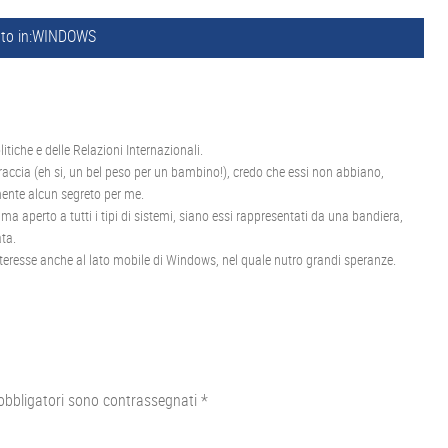
to in:
WINDOWS
itiche e delle Relazioni Internazionali.
raccia (eh si, un bel peso per un bambino!), credo che essi non abbiano,
ente alcun segreto per me.
perto a tutti i tipi di sistemi, siano essi rappresentati da una bandiera,
ta.
nteresse anche al lato mobile di Windows, nel quale nutro grandi speranze.
obbligatori sono contrassegnati
*