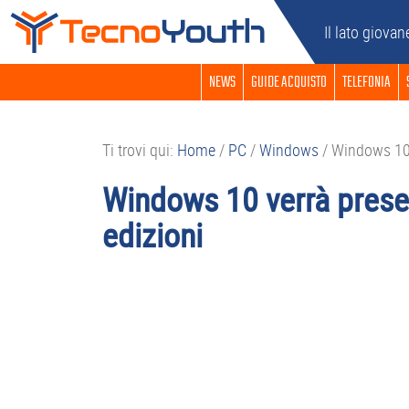
Passa
Passa
Passa
Passa
Il lato giovan
alla
al
alla
al
navigazione
contenuto
barra
piè
NEWS
GUIDE ACQUISTO
TELEFONIA
primaria
principale
laterale
di
primaria
pagina
Ti trovi qui:
Home
/
PC
/
Windows
/
Windows 10 v
Windows 10 verrà presen
edizioni