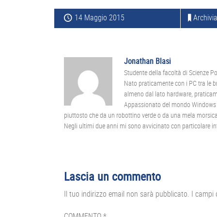
14 Maggio 2015
Archivia
Jonathan Blasi
Studente della facoltà di Scienze Pol
Nato praticamente con i PC tra le b
almeno dal lato hardware, praticam
Appassionato del mondo Windows ma a
piuttosto che da un robottino verde o da una mela morsica
Negli ultimi due anni mi sono avvicinato con particolare i
Interazioni
Lascia un commento
del
Il tuo indirizzo email non sarà pubblicato.
I campi 
lettore
COMMENTO
*