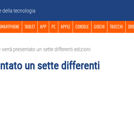
e della tecnologia
SMARTPHONE
TABLET
APP
PC
APPLE
CONSOLE
GIOCHI
TRUCCHI
DRO
errà presentato un sette differenti edizioni
tato un sette differenti