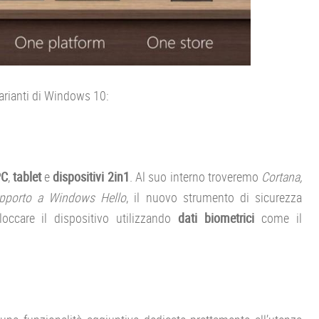
varianti di Windows 10:
PC
,
tablet
e
dispositivi 2in1
. Al suo interno troveremo
Cortana,
upporto a Windows Hello
, il nuovo strumento di sicurezza
occare il dispositivo utilizzando
dati biometrici
come il