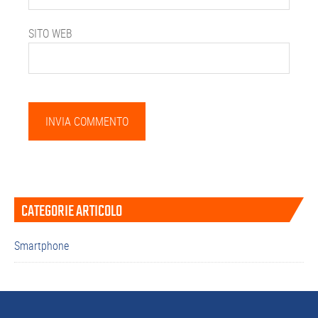
SITO WEB
Barra
CATEGORIE ARTICOLO
laterale
primaria
Smartphone