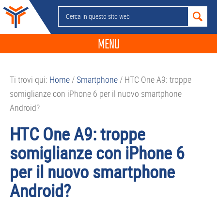
Passa
Passa
Passa
Passa
Cerca
alla
al
alla
al
in
navigazione
contenuto
barra
piè
questo
MENU
primaria
principale
laterale
di
sito
primaria
pagina
NEWS
web
Ti trovi qui:
Home
/
Smartphone
/
HTC One A9: troppe
GUIDE ACQUISTO
somiglianze con iPhone 6 per il nuovo smartphone
TELEFONIA
Android?
SMARTPHONE
HTC One A9: troppe
TABLET
somiglianze con iPhone 6
APP
per il nuovo smartphone
PC
Android?
APPLE