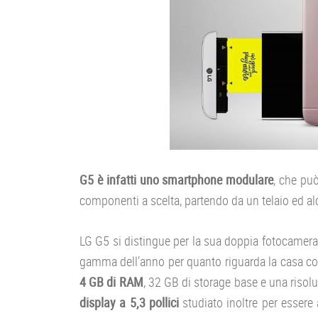
G5 è infatti uno smartphone modulare
, che pu
componenti a scelta, partendo da un telaio ed al
LG G5 si distingue per la sua doppia fotocamera 
gamma dell’anno per quanto riguarda la casa c
4 GB di RAM
, 32 GB di storage base e una risol
display a 5,3 pollici
studiato inoltre per essere