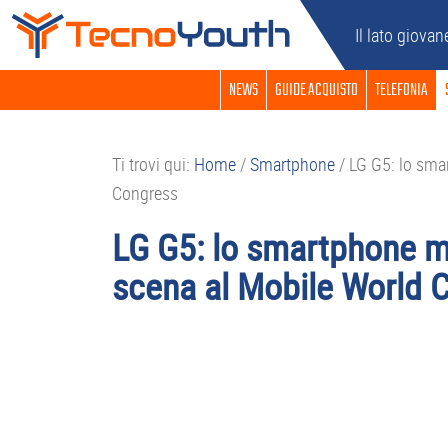
Passa
Passa
Passa
Passa
Il lato giovan
alla
al
alla
al
navigazione
contenuto
barra
piè
NEWS
GUIDE ACQUISTO
TELEFONIA
primaria
principale
laterale
di
primaria
pagina
Ti trovi qui:
Home
/
Smartphone
/
LG G5: lo smar
Congress
LG G5: lo smartphone m
scena al Mobile World 