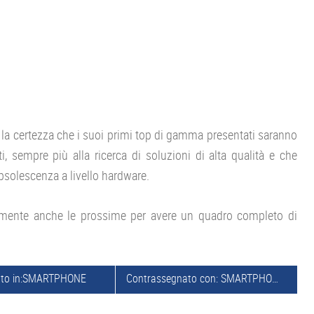
 la certezza che i suoi primi top di gamma presentati saranno
ti, sempre più alla ricerca di soluzioni di alta qualità e che
bsolescenza a livello hardware.
lmente anche le prossime per avere un quadro completo di
to in:
SMARTPHONE
Contrassegnato con:
SMARTPHONE 5 POLLICI