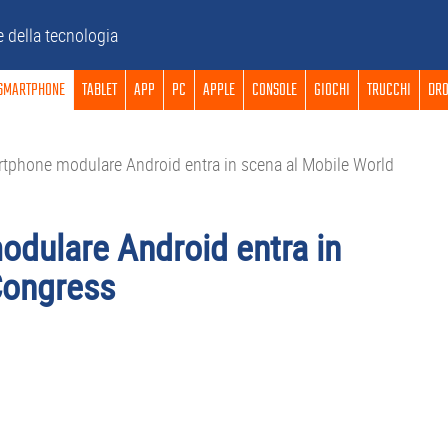
e della tecnologia
SMARTPHONE
TABLET
APP
PC
APPLE
CONSOLE
GIOCHI
TRUCCHI
DRO
tphone modulare Android entra in scena al Mobile World
odulare Android entra in
Congress