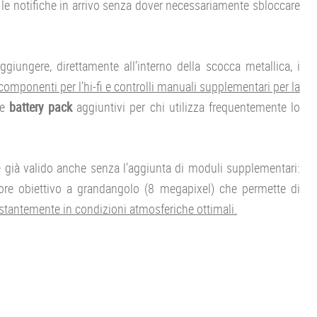
 le notifiche in arrivo senza dover necessariamente sbloccare
ungere, direttamente all’interno della scocca metallica, i
 componenti per l’hi-fi e controlli manuali supplementari per la
e
battery pack
aggiuntivi per chi utilizza frequentemente lo
 è già valido anche senza l’aggiunta di moduli supplementari:
riore obiettivo a grandangolo (8 megapixel) che permette di
stantemente in condizioni atmosferiche ottimali.