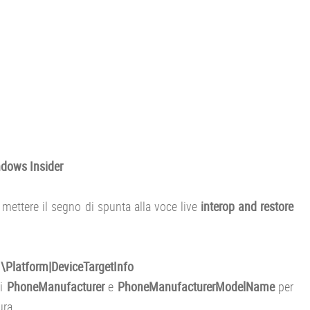
dows Insider
mettere il segno di spunta alla voce live
interop and restore
latform|DeviceTargetInfo
ri
PhoneManufacturer
e
PhoneManufacturerModelName
per
ura