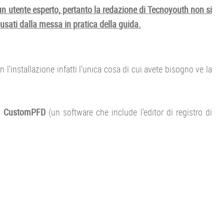
n utente esperto, pertanto la redazione di Tecnoyouth non si
usati dalla messa in pratica della guida.
’installazione infatti l’unica cosa di cui avete bisogno ve la
i
CustomPFD
(un software che include l’editor di registro di