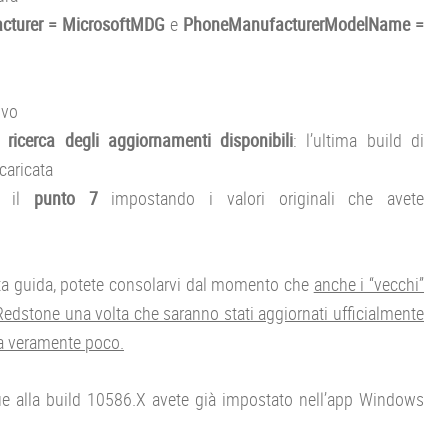
cturer = MicrosoftMDG
e
PhoneManufacturerModelName =
ivo
un
ricerca degli aggiornamenti disponibili
: l’ultima build di
caricata
te il
punto 7
impostando i valori originali che avete
esta guida, potete consolarvi dal momento che
anche i “vecchi”
 Redstone una volta che saranno stati aggiornati ufficialmente
a veramente poco.
e alla build 10586.X avete già impostato nell’app Windows