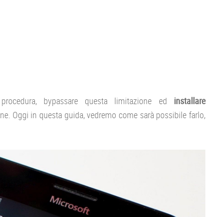
a procedura, bypassare questa limitazione ed
installare
ne. Oggi in questa guida, vedremo come sarà possibile farlo,