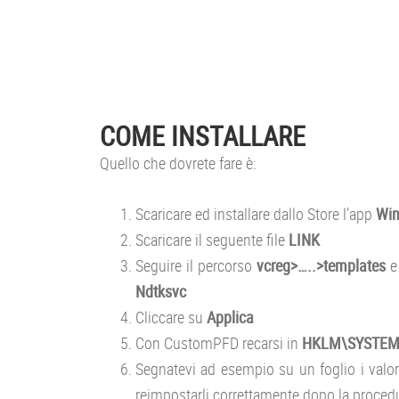
COME INSTALLARE
Quello che dovrete fare è:
Scaricare ed installare dallo Store l’app
Win
Scaricare il seguente file
LINK
Seguire il percorso
vcreg>…..>templates
e 
Ndtksvc
Cliccare su
Applica
Con CustomPFD recarsi in
HKLM\SYSTEM\P
Segnatevi ad esempio su un foglio i valo
reimpostarli correttamente dopo la proced