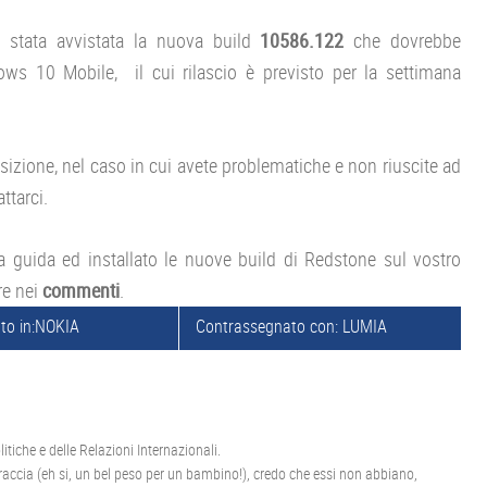
 stata avvistata la nuova build
10586.122
che dovrebbe
dows 10 Mobile, il cui rilascio è previsto per la settimana
izione, nel caso in cui avete problematiche e non riuscite ad
ttarci.
a guida ed installato le nuove build di Redstone sul vostro
re nei
commenti
.
to in:
NOKIA
Contrassegnato con:
LUMIA
itiche e delle Relazioni Internazionali.
raccia (eh si, un bel peso per un bambino!), credo che essi non abbiano,