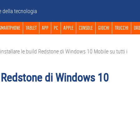
e della tecnologia
SMARTPHONE
TABLET
APP
PC
APPLE
CONSOLE
GIOCHI
TRUCCHI
DRO
nstallare le build Redstone di Windows 10 Mobile su tutti i
d Redstone di Windows 10