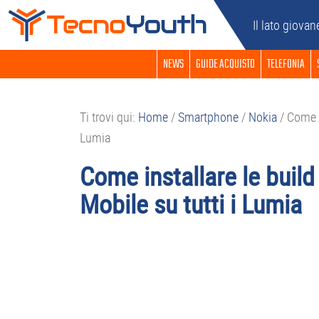
Passa
Passa
Passa
Passa
Il lato giovan
alla
al
alla
al
navigazione
contenuto
barra
piè
NEWS
GUIDE ACQUISTO
TELEFONIA
primaria
principale
laterale
di
primaria
pagina
Ti trovi qui:
Home
/
Smartphone
/
Nokia
/
Come i
Lumia
Come installare le buil
Mobile su tutti i Lumia