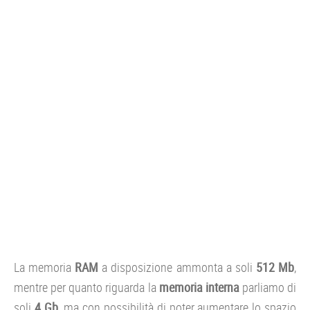
La memoria
RAM
a disposizione ammonta a soli
512 Mb
,
mentre per quanto riguarda la
memoria interna
parliamo di
soli
4 Gb,
ma con possibilità di poter aumentare lo spazio