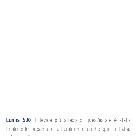
CONSOLE
GIOCHI
TRUCCHI
DRONI
STREAMING E TV
OFFERTE E TARIFFE
Lumia 530
il device più atteso di quest’estate è stato
finalmente presentato ufficialmente anche qui in Italia,