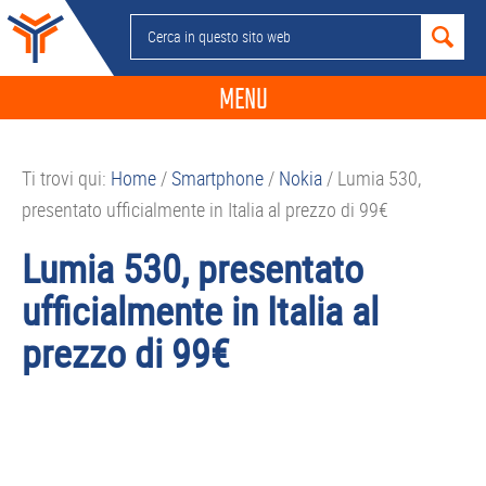
Passa
Passa
Passa
Passa
Cerca
alla
al
alla
al
in
navigazione
contenuto
barra
piè
questo
MENU
primaria
principale
laterale
di
sito
primaria
pagina
NEWS
web
Ti trovi qui:
Home
/
Smartphone
/
Nokia
/
Lumia 530,
GUIDE ACQUISTO
presentato ufficialmente in Italia al prezzo di 99€
TELEFONIA
Lumia 530, presentato
SMARTPHONE
ufficialmente in Italia al
TABLET
prezzo di 99€
APP
PC
APPLE