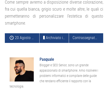
Come sempre avremo a disposizione diverse colorazione,
fra cui quella bianca, grigio scuro e molte altre, le quali ci
permetteranno di personalizzare l’estetica di questo
smartphone.
20 Agosto 2014
Archiviato in:
NOKIA
Contrassegnato con:
S
Pasquale
Blogger e SEO Senior, sono un grande
appassionato di smartphone. Amo risolvere i
problemi informatici e compilare delle guide
che rendano efficiente il rapporto con la
tecnologia.
Interazioni