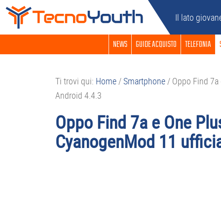
Passa
Passa
Passa
Passa
Il lato giovan
alla
al
alla
al
navigazione
contenuto
barra
piè
NEWS
GUIDE ACQUISTO
TELEFONIA
primaria
principale
laterale
di
primaria
pagina
Ti trovi qui:
Home
/
Smartphone
/
Oppo Find 7a 
Android 4.4.3
Oppo Find 7a e One Plu
CyanogenMod 11 ufficia