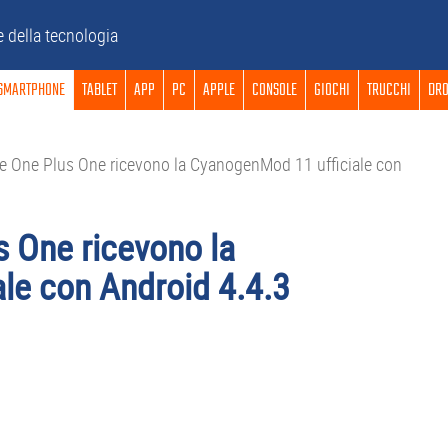
e della tecnologia
SMARTPHONE
TABLET
APP
PC
APPLE
CONSOLE
GIOCHI
TRUCCHI
DRO
e One Plus One ricevono la CyanogenMod 11 ufficiale con
s One ricevono la
le con Android 4.4.3