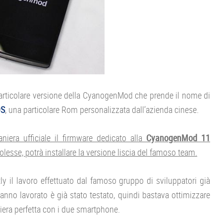
rticolare versione della CyanogenMod che prende il nome di
OS
, una particolare Rom personalizzata dall’azienda cinese.
aniera ufficiale il firmware dedicato alla
CyanogenMod 11
volesse, potrà installare la versione liscia del famoso team.
y il lavoro effettuato dal famoso gruppo di sviluppatori già
anno lavorato è già stato testato, quindi bastava ottimizzare
iera perfetta con i due smartphone.