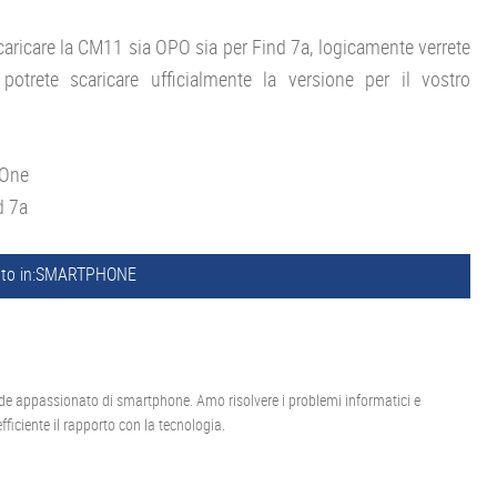
 scaricare la CM11 sia OPO sia per Find 7a, logicamente verrete
e potrete scaricare ufficialmente la versione per il vostro
 One
d 7a
to in:
SMARTPHONE
de appassionato di smartphone. Amo risolvere i problemi informatici e
ficiente il rapporto con la tecnologia.