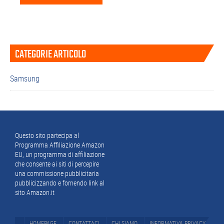
Barra
CATEGORIE ARTICOLO
laterale
primaria
Samsung
Footer
Questo sito partecipa al
Programma Affiliazione Amazon
EU, un programma di affiliazione
che consente ai siti di percepire
una commissione pubblicitaria
pubblicizzando e fornendo link al
sito Amazon.it
HOMEPAGE
CONTATTACI
CHI SIAMO
INFORMATIVA PRIVACY