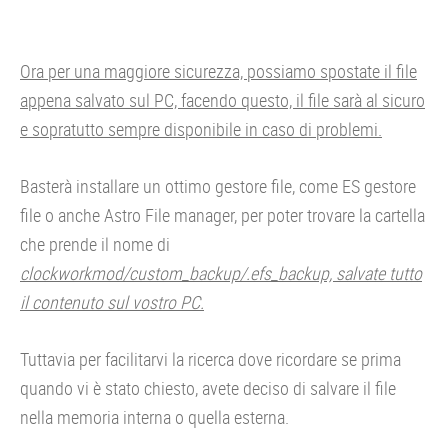
Ora per una maggiore sicurezza, possiamo spostate il file
appena salvato sul PC, facendo questo, il file sarà al sicuro
e sopratutto sempre disponibile in caso di problemi.
Basterà installare un ottimo gestore file, come ES gestore
file o anche Astro File manager, per poter trovare la cartella
che prende il nome di
clockworkmod/custom_backup/.efs_backup, salvate tutto
il contenuto sul vostro PC.
Tuttavia per facilitarvi la ricerca dove ricordare se prima
quando vi è stato chiesto, avete deciso di salvare il file
nella memoria interna o quella esterna.