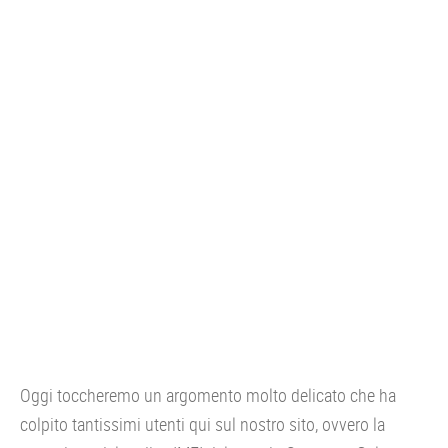
CONSOLE
GIOCHI
TRUCCHI
DRONI
STREAMING E TV
OFFERTE E TARIFFE
Oggi toccheremo un argomento molto delicato che ha
colpito tantissimi utenti qui sul nostro sito, ovvero la