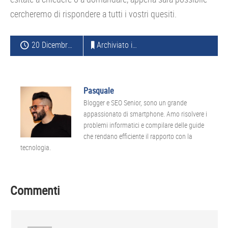
cercheremo di rispondere a tutti i vostri quesiti.
20 Dicembre 2013
Archiviato in:
SAMSUNG
Pasquale
Blogger e SEO Senior, sono un grande
appassionato di smartphone. Amo risolvere i
problemi informatici e compilare delle guide
che rendano efficiente il rapporto con la
tecnologia.
Interazioni
Commenti
del
lettore