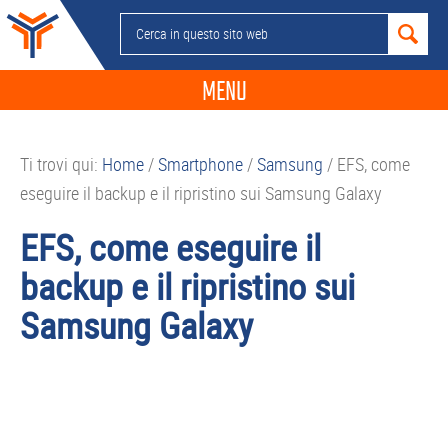
Passa
Passa
Passa
Passa
Cerca
alla
al
alla
al
in
navigazione
contenuto
barra
piè
questo
MENU
primaria
principale
laterale
di
sito
primaria
pagina
NEWS
web
Ti trovi qui:
Home
/
Smartphone
/
Samsung
/
EFS, come
GUIDE ACQUISTO
eseguire il backup e il ripristino sui Samsung Galaxy
TELEFONIA
EFS, come eseguire il
SMARTPHONE
backup e il ripristino sui
TABLET
Samsung Galaxy
APP
PC
APPLE