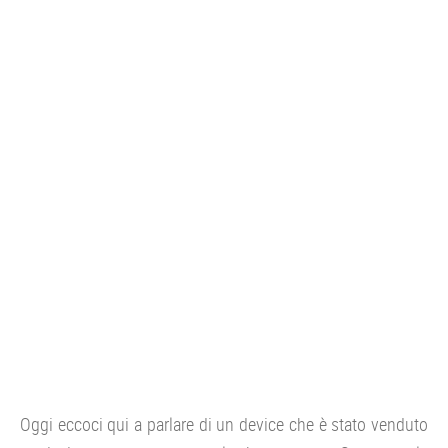
CONSOLE
GIOCHI
TRUCCHI
DRONI
STREAMING E TV
OFFERTE E TARIFFE
Oggi eccoci qui a parlare di un device che è stato venduto