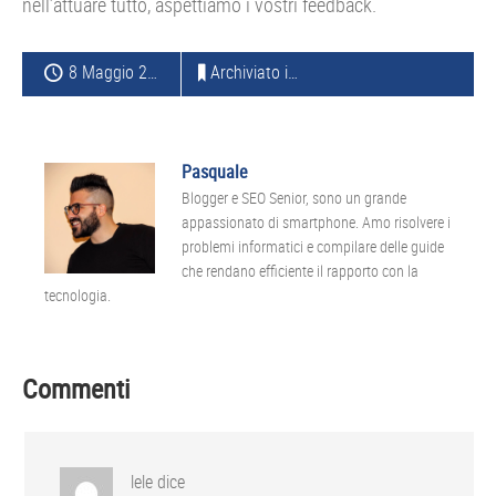
nell’attuare tutto, aspettiamo i vostri feedback.
8 Maggio 2016
Archiviato in:
SAMSUNG
Pasquale
Blogger e SEO Senior, sono un grande
appassionato di smartphone. Amo risolvere i
problemi informatici e compilare delle guide
che rendano efficiente il rapporto con la
tecnologia.
Interazioni
Commenti
del
lettore
lele
dice