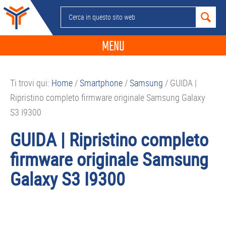
Passa
Passa
Passa
Passa
Cerca
alla
al
alla
al
in
navigazione
contenuto
barra
piè
questo
MENU
primaria
principale
laterale
di
sito
primaria
pagina
NEWS
web
Ti trovi qui:
Home
/
Smartphone
/
Samsung
/
GUIDA |
GUIDE ACQUISTO
Ripristino completo firmware originale Samsung Galaxy
TELEFONIA
S3 I9300
SMARTPHONE
GUIDA | Ripristino completo
TABLET
firmware originale Samsung
APP
Galaxy S3 I9300
PC
APPLE