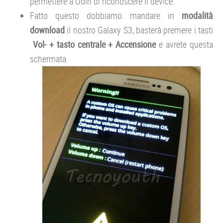
permettere a Odin di riconoscere il device.
Fatto questo dobbiamo mandare in
modalità
download
il nostro Galaxy S3, basterà premere i tasti
Vol- + tasto centrale + Accensione
e avrete questa
schermata.