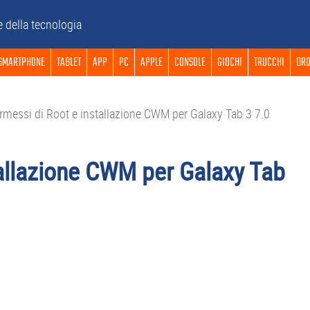
e della tecnologia
SMARTPHONE
TABLET
APP
PC
APPLE
CONSOLE
GIOCHI
TRUCCHI
DRO
messi di Root e installazione CWM per Galaxy Tab 3 7.0
tallazione CWM per Galaxy Tab