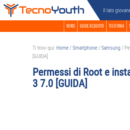
Passa
Passa
Passa
Passa
Il lato giovan
alla
al
alla
al
navigazione
contenuto
barra
piè
NEWS
GUIDE ACQUISTO
TELEFONIA
primaria
principale
laterale
di
primaria
pagina
Ti trovi qui:
Home
/
Smartphone
/
Samsung
/
Per
[GUIDA]
Permessi di Root e ins
3 7.0 [GUIDA]