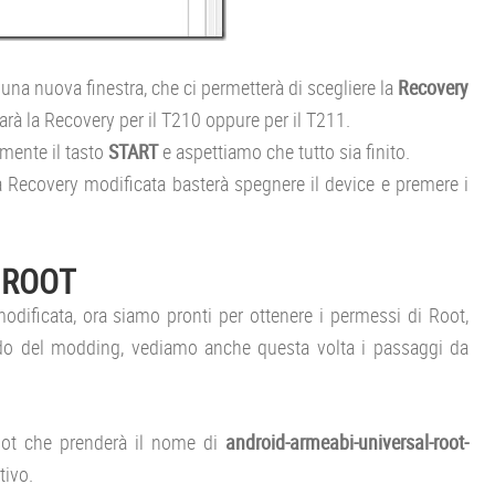
à una nuova finestra, che ci permetterà di scegliere la
Recovery
arà la Recovery per il T210 oppure per il T211.
mente il tasto
START
e aspettiamo che tutto sia finito.
 la Recovery modificata basterà spegnere il device e premere i
 ROOT
odificata, ora siamo pronti per ottenere i permessi di Root,
do del modding, vediamo anche questa volta i passaggi da
Root che prenderà il nome di
android-armeabi-universal-root-
tivo.