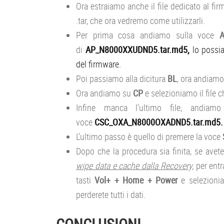
Ora estraiamo anche il file dedicato al fi
.tar, che ora vedremo come utilizzarli.
Per prima cosa andiamo sulla voce
di
AP_N8000XXUDND5.tar.md5,
lo possia
del firmware.
Poi passiamo alla dicitura
BL
, ora andiamo 
Ora andiamo su
CP
e selezioniamo il file 
Infine manca l’ultimo file, andi
voce
CSC_OXA_N8000OXADND5.tar.md5.
L’ultimo passo è quello di premere la voce
Dopo che la procedura sia finita, se avet
wipe data e cache dalla Recovery,
per entr
tasti
Vol+ + Home + Power
e selezionia
perderete tutti i dati.