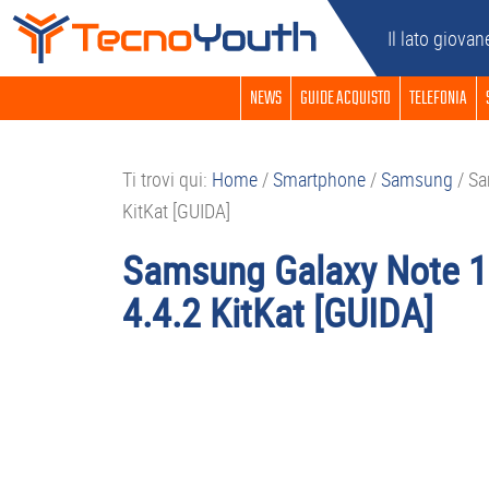
Passa
Passa
Passa
Passa
Il lato giovan
alla
al
alla
al
navigazione
contenuto
barra
piè
NEWS
GUIDE ACQUISTO
TELEFONIA
primaria
principale
laterale
di
primaria
pagina
Ti trovi qui:
Home
/
Smartphone
/
Samsung
/
Sam
KitKat [GUIDA]
Samsung Galaxy Note 10
4.4.2 KitKat [GUIDA]