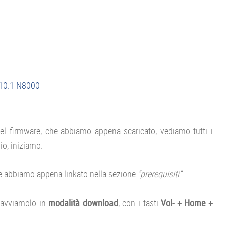
 10.1 N8000
 del firmware, che abbiamo appena scaricato, vediamo tutti i
io, iniziamo.
he abbiamo appena linkato nella sezione
“prerequisiti”
 avviamolo in
modalità download
, con i tasti
Vol- + Home +