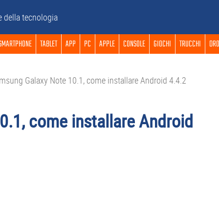
e della tecnologia
SMARTPHONE
TABLET
APP
PC
APPLE
CONSOLE
GIOCHI
TRUCCHI
DRO
sung Galaxy Note 10.1, come installare Android 4.4.2
.1, come installare Android