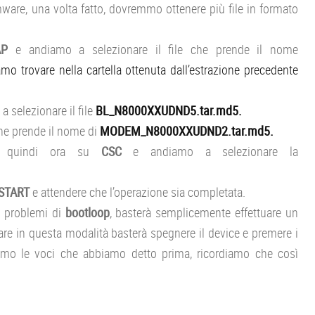
rmware, una volta fatto, dovremmo ottenere più file in formato
AP
e andiamo a selezionare il file che prende il nome
mo trovare nella cartella ottenuta dall’estrazione precedente
a selezionare il file
BL_N8000XXUDND5.tar.md5.
che prende il nome di
MODEM_N8000XXUDND2.tar.md5.
amo quindi ora su
CSC
e andiamo a selezionare la
START
e attendere che l’operazione sia completata.
e problemi di
bootloop
, basterà semplicemente effettuare un
are in questa modalità basterà spegnere il device e premere i
mo le voci che abbiamo detto prima, ricordiamo che così