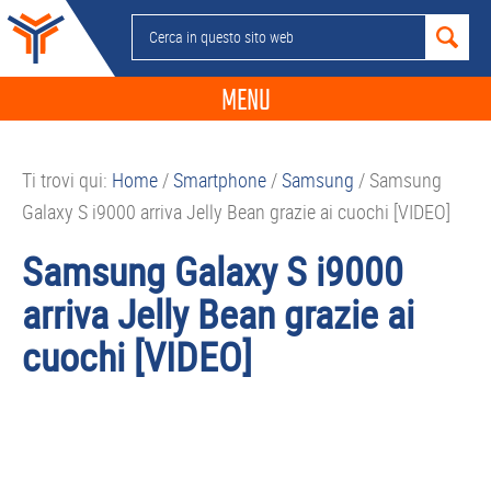
Passa
Passa
Passa
Passa
Cerca
alla
al
alla
al
in
navigazione
contenuto
barra
piè
questo
MENU
primaria
principale
laterale
di
sito
primaria
pagina
NEWS
web
Ti trovi qui:
Home
/
Smartphone
/
Samsung
/
Samsung
GUIDE ACQUISTO
Galaxy S i9000 arriva Jelly Bean grazie ai cuochi [VIDEO]
TELEFONIA
Samsung Galaxy S i9000
SMARTPHONE
arriva Jelly Bean grazie ai
TABLET
cuochi [VIDEO]
APP
PC
APPLE