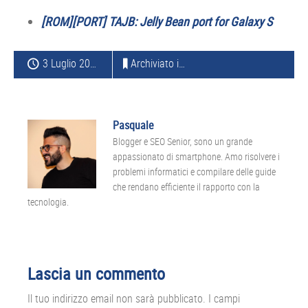
[ROM][PORT] TAJB: Jelly Bean port for Galaxy S
3 Luglio 2012
Archiviato in:
SAMSUNG
,
JELLY BEAN
Pasquale
Blogger e SEO Senior, sono un grande
appassionato di smartphone. Amo risolvere i
problemi informatici e compilare delle guide
che rendano efficiente il rapporto con la
tecnologia.
Interazioni
Lascia un commento
del
Il tuo indirizzo email non sarà pubblicato.
I campi
lettore