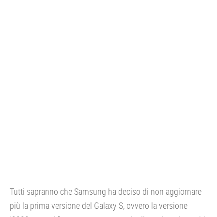
CONSOLE
GIOCHI
TRUCCHI
DRONI
STREAMING E TV
OFFERTE E TARIFFE
Tutti sapranno che Samsung ha deciso di non aggiornare
più la prima versione del Galaxy S, ovvero la versione