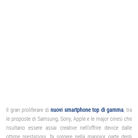
CONSOLE
GIOCHI
TRUCCHI
DRONI
STREAMING E TV
OFFERTE E TARIFFE
Il gran proliferare di
nuovi smartphone top di gamma
, tra
le proposte di Samsung, Sony, Apple e le major cinesi che
risultano essere assai creative nell’offrire device dalle
ottime prestazioni, fa sorgere nella maggior parte degli