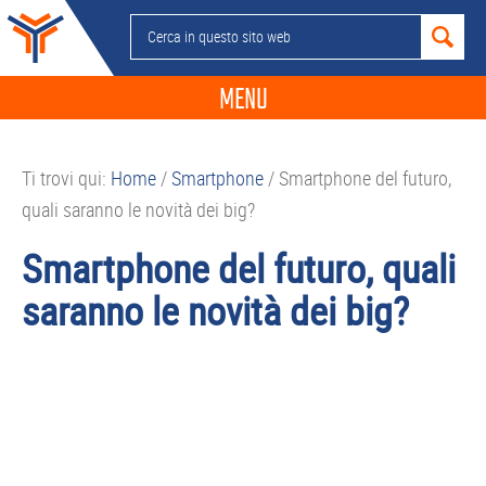
Passa
Passa
Passa
Passa
Cerca
alla
al
alla
al
in
navigazione
contenuto
barra
piè
questo
MENU
primaria
principale
laterale
di
sito
primaria
pagina
NEWS
web
Ti trovi qui:
Home
/
Smartphone
/
Smartphone del futuro,
GUIDE ACQUISTO
quali saranno le novità dei big?
TELEFONIA
Smartphone del futuro, quali
SMARTPHONE
saranno le novità dei big?
TABLET
APP
PC
APPLE