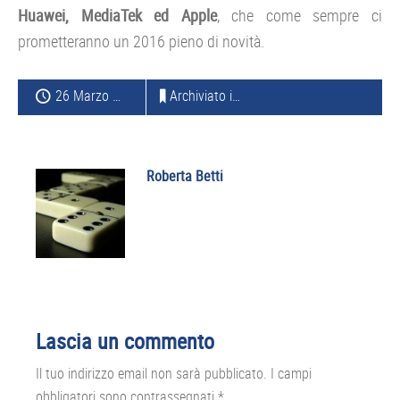
Huawei, MediaTek ed Apple
, che come sempre ci
prometteranno un 2016 pieno di novità.
26 Marzo 2015
Archiviato in:
SMARTPHONE
Roberta Betti
Interazioni
Lascia un commento
del
Il tuo indirizzo email non sarà pubblicato.
I campi
lettore
obbligatori sono contrassegnati
*