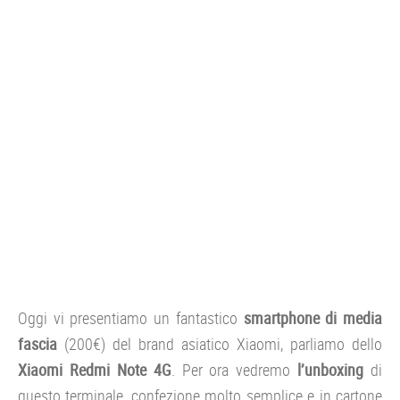
CONSOLE
GIOCHI
TRUCCHI
DRONI
STREAMING E TV
OFFERTE E TARIFFE
Oggi vi presentiamo un fantastico
smartphone di media
fascia
(200€) del brand asiatico Xiaomi, parliamo dello
Xiaomi Redmi Note 4G
. Per ora vedremo
l’unboxing
di
questo terminale, confezione molto semplice e in cartone