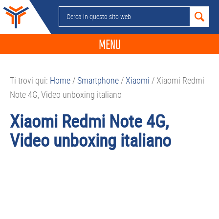
Passa
Passa
Passa
Passa
Cerca
alla
al
alla
al
in
navigazione
contenuto
barra
piè
questo
MENU
primaria
principale
laterale
di
sito
primaria
pagina
NEWS
web
Ti trovi qui:
Home
/
Smartphone
/
Xiaomi
/
Xiaomi Redmi
GUIDE ACQUISTO
Note 4G, Video unboxing italiano
TELEFONIA
Xiaomi Redmi Note 4G,
SMARTPHONE
Video unboxing italiano
TABLET
APP
PC
APPLE