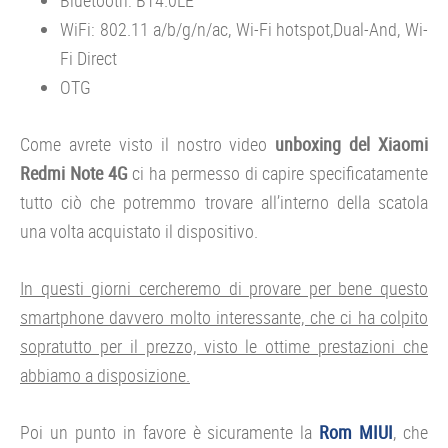
Bluetooth: BT4.0LE
WiFi: 802.11 a/b/g/n/ac, Wi-Fi hotspot,Dual-And, Wi-
Fi Direct
OTG
Come avrete visto il nostro video
unboxing del
Xiaomi
Redmi Note 4G
ci ha permesso di capire specificatamente
tutto ciò che potremmo trovare all’interno della scatola
una volta acquistato il dispositivo.
In questi giorni cercheremo di provare per bene questo
smartphone davvero molto interessante, che ci ha colpito
sopratutto per il prezzo, visto le ottime prestazioni che
abbiamo a disposizione.
Poi un punto in favore è sicuramente la
Rom
MIUI
, che