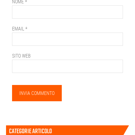
NOME
*
EMAIL
*
SITO WEB
Barra
CATEGORIE ARTICOLO
laterale