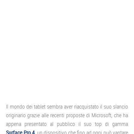
CONSOLE
GIOCHI
TRUCCHI
DRONI
STREAMING E TV
OFFERTE E TARIFFE
Il mondo dei tablet sembra aver riacquistato il suo slancio
originario grazie alle recenti proposte di Microsoft, che ha
appena presentato al pubblico il suo top di gamma
Surface Pro 4
, un dispositivo che fino ad oggi può vantare