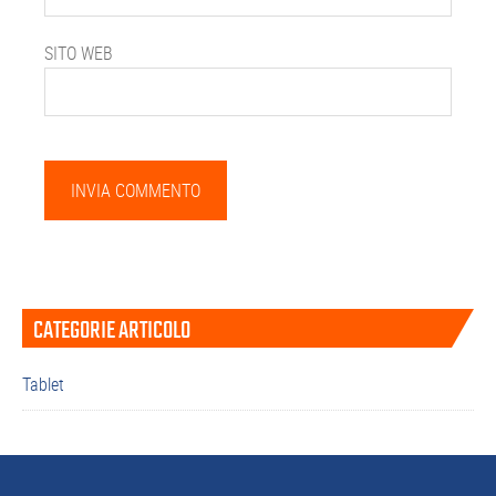
SITO WEB
Barra
CATEGORIE ARTICOLO
laterale
primaria
Tablet