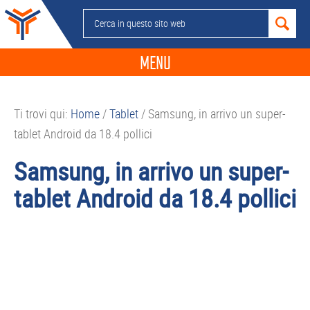
Passa
Passa
Passa
Passa
Cerca
alla
al
alla
al
in
navigazione
contenuto
barra
piè
questo
MENU
primaria
principale
laterale
di
sito
primaria
pagina
NEWS
web
Ti trovi qui:
Home
/
Tablet
/
Samsung, in arrivo un super-
GUIDE ACQUISTO
tablet Android da 18.4 pollici
TELEFONIA
Samsung, in arrivo un super-
SMARTPHONE
tablet Android da 18.4 pollici
TABLET
APP
PC
APPLE