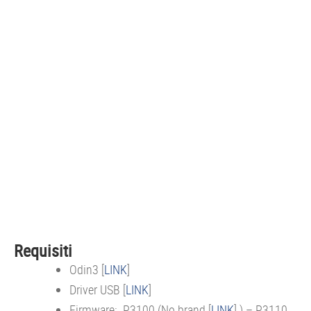
Requisiti
Odin3 [
LINK
]
Driver USB [
LINK
]
Firmware: P3100 (No brand [
LINK
] ) – P3110