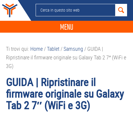
Passa
Passa
Passa
Passa
Cerca
alla
al
alla
al
in
navigazione
contenuto
barra
piè
questo
MENU
primaria
principale
laterale
di
sito
primaria
pagina
NEWS
web
Ti trovi qui:
Home
/
Tablet
/
Samsung
/
GUIDA |
GUIDE ACQUISTO
Ripristinare il firmware originale su Galaxy Tab 2 7″ (WiFi e
TELEFONIA
3G)
SMARTPHONE
GUIDA | Ripristinare il
TABLET
firmware originale su Galaxy
APP
Tab 2 7″ (WiFi e 3G)
PC
APPLE