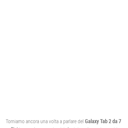
CONSOLE
GIOCHI
TRUCCHI
DRONI
STREAMING E TV
OFFERTE E TARIFFE
Torniamo ancora una volta a parlare del
Galaxy Tab 2 da 7