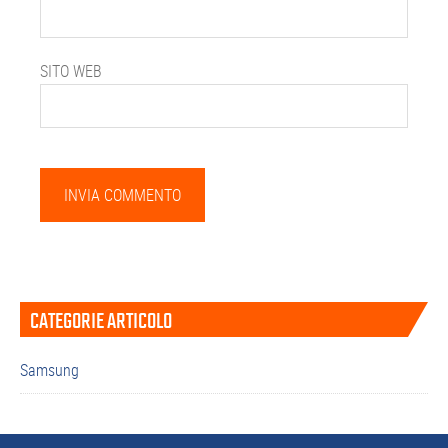
SITO WEB
Barra
CATEGORIE ARTICOLO
laterale
primaria
Samsung